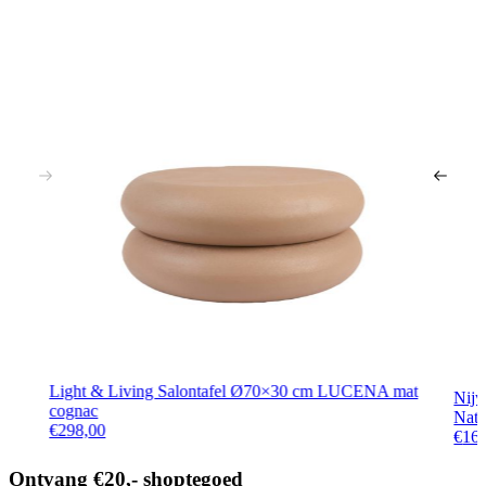
Light & Living Salontafel Ø70×30 cm LUCENA mat
Nijw
cognac
Natu
€
298,00
€
16
Ontvang €20,- shoptegoed