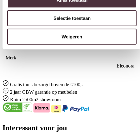
Kleur
Naturel
Weigeren
Gemonteerd geleverd
Nee (handgrepen en/of poten nog monteren)
Categorie
Sidetables en wandtafels
Merk
Eleonora
Gratis
thuis bezorgd boven de €100,-
2 jaar CBW
garantie
op meubelen
Ruim
2500m2 showroom
Interessant voor jou