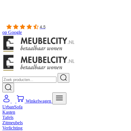
Gratis
thuis bezorgd boven de €100,-
2 jaar CBW
garantie
op meubelen
Ruim
2500m2 showroom
4.5
op
Google
Winkelwagen
UrbanSofa
Kasten
Tafels
Zitmeubels
Verlichting