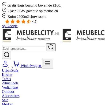
Gratis
thuis bezorgd boven de €100,-
2 jaar CBW
garantie
op meubelen
Ruim
2500m2 showroom
4.5
op
Google
Winkelwagen
UrbanSofa
Kasten
Tafels
Zitmeubels
Verlichting
Outdoor
Accessoires
Sale
Merken