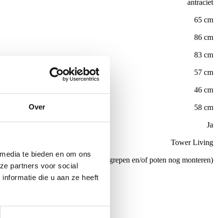
antraciet
65 cm
86 cm
83 cm
57 cm
46 cm
Over
58 cm
Ja
Tower Living
 media te bieden en om ons
Nee (handgrepen en/of poten nog monteren)
ze partners voor social
nformatie die u aan ze heeft
de €100,-
ubelen