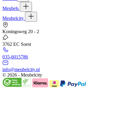
Meubels
Meubelcity
Koningsweg 20 - 2
3762 EC Soest
035-6015786
info@meubelcity.nl
© 2026 - Meubelcity
Gratis shoptegoed ontvangen?
Schrijf u hier in voor onze nieuwsbrief en ontvang €20,- shoptegoed o
E-mailadres