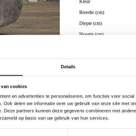
Kleur
Breedte (cm)
Diepte (cm)
Hoogte (cm)
Zitdiepte (cm)
Zithoogte (cm)
Details
Armhoogte (cm)
Armleuningen
 van cookies
Merk
ent en advertenties te personaliseren, om functies voor social
Gemonteerd geleverd
. Ook delen we informatie over uw gebruik van onze site met on
e. Deze partners kunnen deze gegevens combineren met andere i
Gratis
thuis bezorgd boven 
erzameld op basis van uw gebruik van hun services.
2 jaar CBW
garantie
op me
Ruim
2500m2 showroom