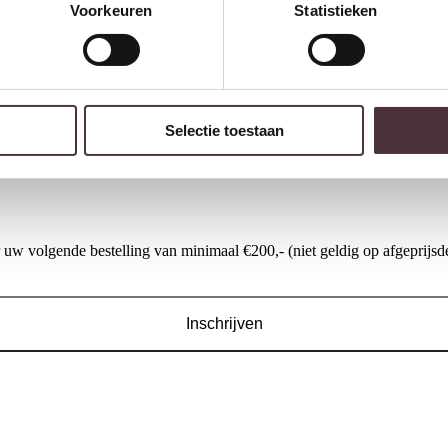
Voorkeuren
Statistieken
UrbanSofa barstoel Signa
Eleonora fauteuil Olek met
Selectie toestaan
€
369,00
beige bay
€
649,00
w volgende bestelling van minimaal €200,- (niet geldig op afgeprijsde
Inschrijven