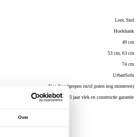
Leer, Stof
Hoekbank
49 cm
53 cm, 63 cm
74 cm
UrbanSofa
Nee (handgrepen en/of poten nog monteren)
el
All in house Just enjoy 5 jaar vlek en constructie garantie
de €100,-
Over
ubelen