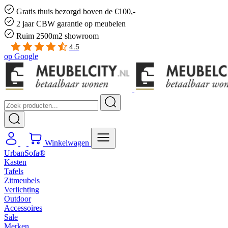
Gratis
thuis bezorgd boven de €100,-
2 jaar CBW
garantie
op meubelen
Ruim
2500m2 showroom
4.5
op
Google
Winkelwagen
UrbanSofa®
Kasten
Tafels
Zitmeubels
Verlichting
Outdoor
Accessoires
Sale
Merken