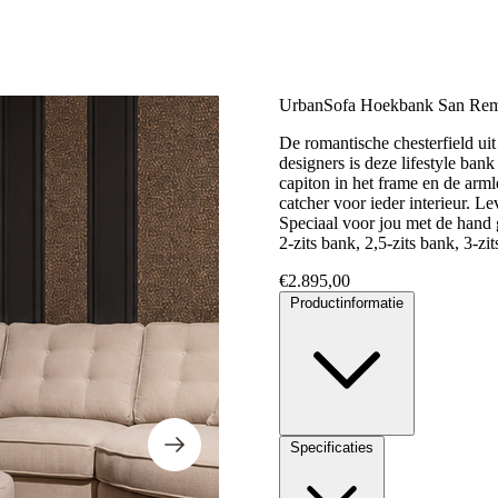
UrbanSofa Hoekbank San Re
De romantische chesterfield ui
designers is deze lifestyle ban
capiton in het frame en de arm
catcher voor ieder interieur. Le
Speciaal voor jou met de hand g
2-zits bank, 2,5-zits bank, 3-z
€
2.895,00
Productinformatie
Specificaties