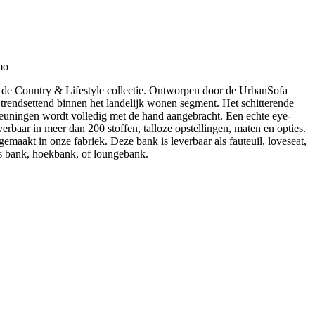
mo
t de Country & Lifestyle collectie. Ontworpen door de UrbanSofa
k trendsettend binnen het landelijk wonen segment. Het schitterende
leuningen wordt volledig met de hand aangebracht. Een echte eye-
verbaar in meer dan 200 stoffen, talloze opstellingen, maten en opties.
emaakt in onze fabriek. Deze bank is leverbaar als fauteuil, loveseat,
its bank, hoekbank, of loungebank.