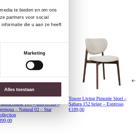
 media te bieden en om ons
ze partners voor social
nformatie die u aan ze heeft
Marketing
Alles toestaan
ijwie MySons Bowie
Tower Living Pimonte Stoel –
etkamerbank 105 – arm rechts –
Sahara 152 beige – Espresso
remona – Natural 02 – Star
€
189,00
ollection
399,00