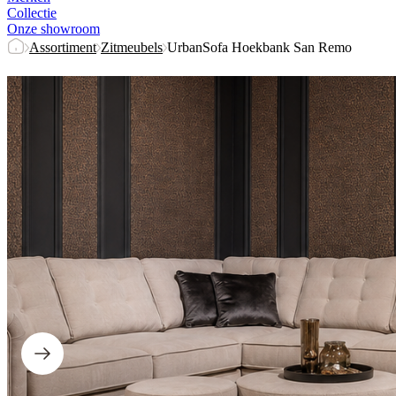
Collectie
Onze showroom
Assortiment
Zitmeubels
UrbanSofa Hoekbank San Remo