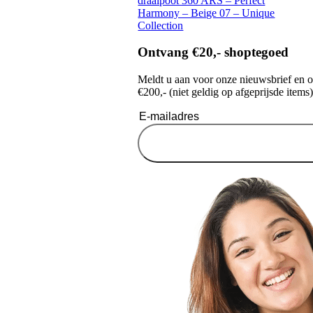
draaipoot 360 ARS – Perfect
Harmony – Beige 07 – Unique
Collection
Ontvang €20,- shoptegoed
Meldt u aan voor onze nieuwsbrief en 
€200,- (niet geldig op afgeprijsde items)