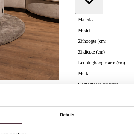
Materiaal
Model
Zithoogte (cm)
Zitdiepte (cm)
Leuninghoogte arm (cm)
Merk
Gemonteerd geleverd
Geadviseerd onderhoudsmidd
Gratis
thuis bezorgd boven 
Details
2 jaar CBW
garantie
op me
Ruim
2500m2 showroom