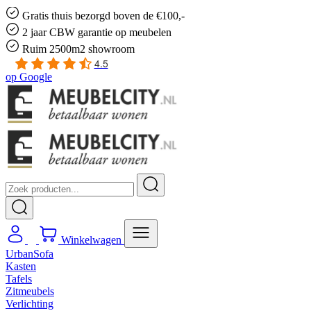
Gratis
thuis bezorgd boven de €100,-
2 jaar CBW
garantie
op meubelen
Ruim
2500m2 showroom
4.5
op
Google
Winkelwagen
UrbanSofa
Kasten
Tafels
Zitmeubels
Verlichting