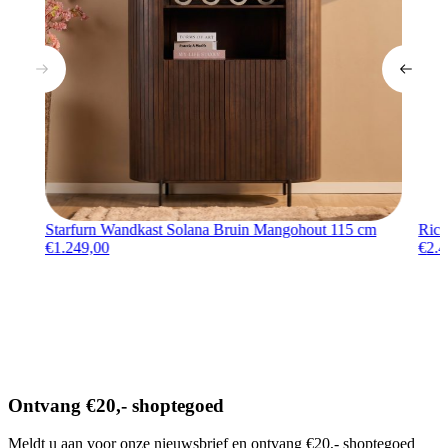
Starfurn Wandkast Solana Bruin Mangohout 115 cm
Rich
€
1.249,00
€
2.4
Ontvang €20,- shoptegoed
Meldt u aan voor onze nieuwsbrief en ontvang €20,- shoptegoed