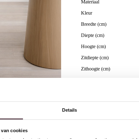
Materiaal
Kleur
Breedte (cm)
Diepte (cm)
Hoogte (cm)
Zitdiepte (cm)
Zithoogte (cm)
Merk
Draaibaar
Gemonteerd geleverd
Details
Geadviseerd onderhoudsmidd
 van cookies
Gratis
thuis bezorgd boven 