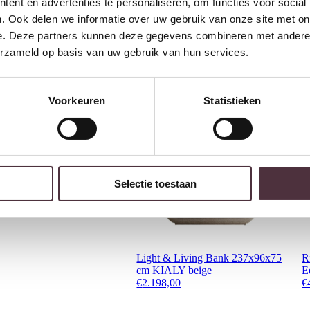
2 jaar CBW
garantie
op me
ent en advertenties te personaliseren, om functies voor social
Ruim
2500m2 showroom
. Ook delen we informatie over uw gebruik van onze site met on
e. Deze partners kunnen deze gegevens combineren met andere i
erzameld op basis van uw gebruik van hun services.
Interessant voor jou
Voorkeuren
Statistieken
Selectie toestaan
Light & Living Bank 237x96x75
R
cm KIALY beige
E
€
2.198,00
€