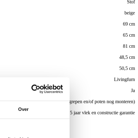
Stof
beige
69 cm
65 cm
81 cm
48,5 cm
50,5 cm
Livingfurn
Ja
Nee (handgrepen en/of poten nog monteren)
Over
el
All in house Just enjoy 5 jaar vlek en constructie garantie
de €100,-