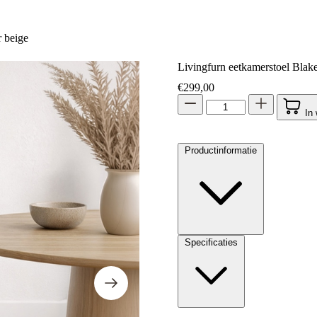
r beige
Livingfurn eetkamerstoel Blake
€
299,00
In
Productinformatie
Specificaties