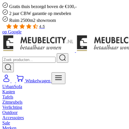
Gratis
thuis bezorgd boven de €100,-
2 jaar CBW
garantie
op meubelen
Ruim
2500m2 showroom
4.5
op
Google
Winkelwagen
UrbanSofa
Kasten
Tafels
Zitmeubels
Verlichting
Outdoor
Accessoires
Sale
Merken