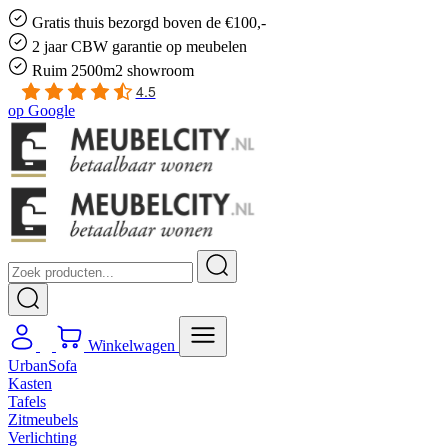
Gratis
thuis bezorgd boven de €100,-
2 jaar CBW
garantie
op meubelen
Ruim
2500m2 showroom
4.5
op
Google
Winkelwagen
UrbanSofa
Kasten
Tafels
Zitmeubels
Verlichting