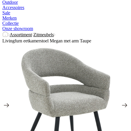
Outdoor
Accessoires
Sale
Merken
Collectie
Onze showroom
Assortiment
Zitmeubels
Livingfurn eetkamerstoel Megan met arm Taupe