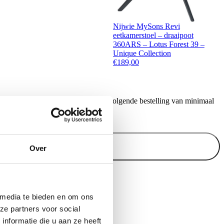
Nijwie MySons Revi
eetkamerstoel – draaipoot
360ARS – Lotus Forest 39 –
Unique Collection
€
189,00
ontvang €20,- shoptegoed voor uw volgende bestelling van minimaal
.
Inschrijven
Over
 media te bieden en om ons
ze partners voor social
nformatie die u aan ze heeft