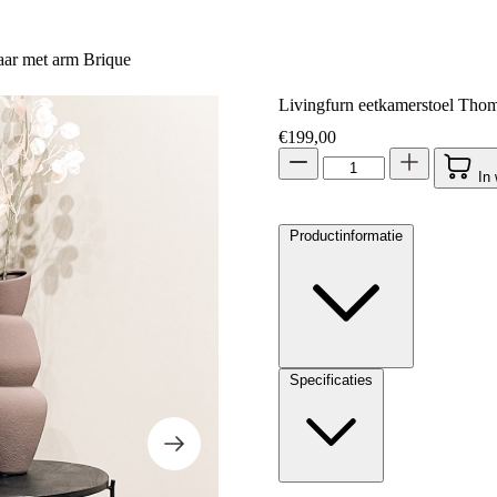
aar met arm Brique
Livingfurn eetkamerstoel Thom
€
199,00
In
Productinformatie
Specificaties