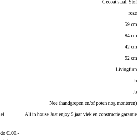
Gecoat staal, Stof
roze
59 cm
84 cm
42 cm
52 cm
Livingfurn
Ja
Ja
Nee (handgrepen en/of poten nog monteren)
el
All in house Just enjoy 5 jaar vlek en constructie garantie
de €100,-