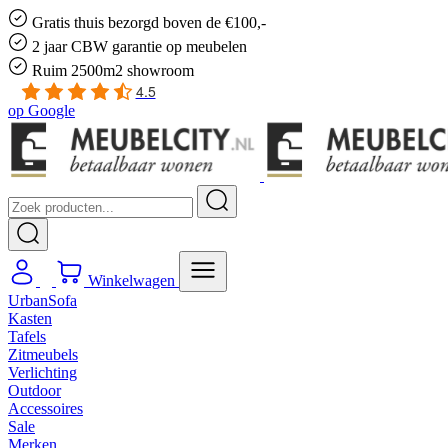
Gratis
thuis bezorgd boven de €100,-
2 jaar CBW
garantie
op meubelen
Ruim
2500m2 showroom
4.5
op
Google
Winkelwagen
UrbanSofa
Kasten
Tafels
Zitmeubels
Verlichting
Outdoor
Accessoires
Sale
Merken