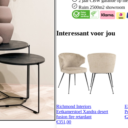
2 jaar CBW
garantie
op me
Ruim
2500m2 showroom
Interessant voor jou
Richmond Interiors
E
Eetkamerstoel Xandra desert
P
fusion fire retardant
€
€
351,00