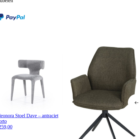
ubelen
leonora Stoel Dave – antraciet
orto
259,00