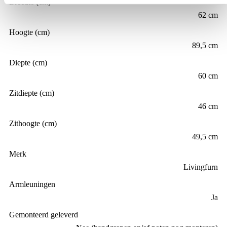
Productinformatie
Specificaties
Materiaal
Gecoat staal, Stof
Kleur
roze
Breedte (cm)
62 cm
Hoogte (cm)