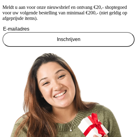
Light & Living Eetkamerstoel 58x57x78 cm KYRAN
Eleo
beige
€
20
€
288,00
Ontvang €20,- shoptegoed
Meldt u aan voor onze nieuwsbrief en ontvang €20,- shoptegoed
voor uw volgende bestelling van minimaal €200,- (niet geldig op
afgeprijsde items).