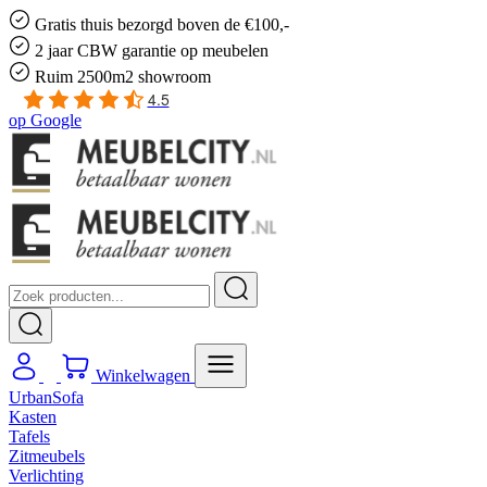
Gratis
thuis bezorgd boven de €100,-
2 jaar CBW
garantie
op meubelen
Ruim
2500m2 showroom
4.5
op
Google
Winkelwagen
UrbanSofa
Kasten
Tafels
Zitmeubels
Verlichting