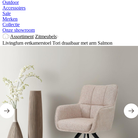
Outdoor
Accessoires
Sale
Merken
Collectie
Onze showroom
Assortiment
Zitmeubels
Livingfurn eetkamerstoel Tori draaibaar met arm Salmon