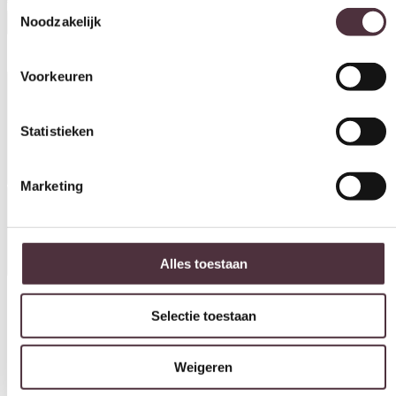
Toestemmingsselectie
Noodzakelijk
Voorkeuren
Statistieken
Marketing
Alles toestaan
Livingfurn eetkamerstoel Tori draaibaar met arm Salmon
Selectie toestaan
€
219,00
In winkelwagen
Weigeren