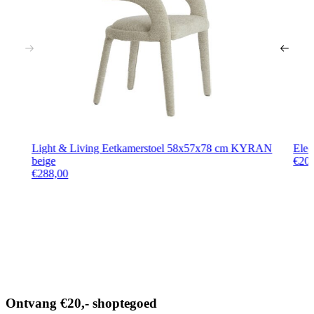
Gratis
thuis bezorgd boven de €100,-
2 jaar CBW
garantie
op meubelen
Ruim
2500m2 showroom
Interessant voor jou