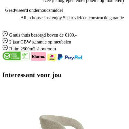
89,5 cm
Diepte (cm)
60 cm
Zitdiepte (cm)
46 cm
Zithoogte (cm)
49,5 cm
Merk
Livingfurn
Armleuningen
Ja
Gemonteerd geleverd
Nee (handgrepen en/of poten nog monteren)
Geadviseerd onderhoudsmiddel
All in house Just enjoy 5 jaar vlek en constructie garantie