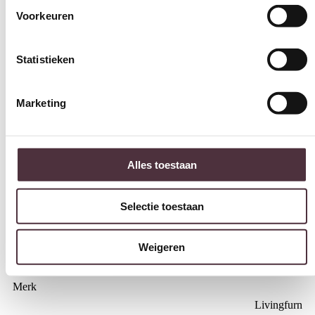
Voorkeuren
Vorm
Rond
Statistieken
Breedte (cm)
130 cm
Marketing
Diepte (cm)
130 cm
Hoogte (cm)
Alles toestaan
76 cm
Kleur
Selectie toestaan
Sand
Materiaal
Weigeren
Beton, MDF
Merk
Livingfurn