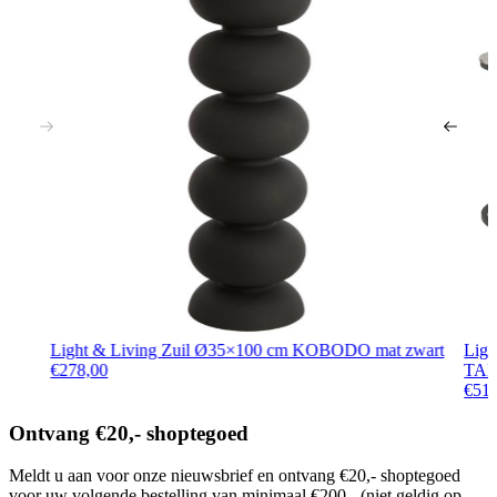
Light & Living Zuil Ø35×100 cm KOBODO mat zwart
Ligh
€
278,00
TAL
€
51
Ontvang €20,- shoptegoed
Meldt u aan voor onze nieuwsbrief en ontvang €20,- shoptegoed
voor uw volgende bestelling van minimaal €200,- (niet geldig op