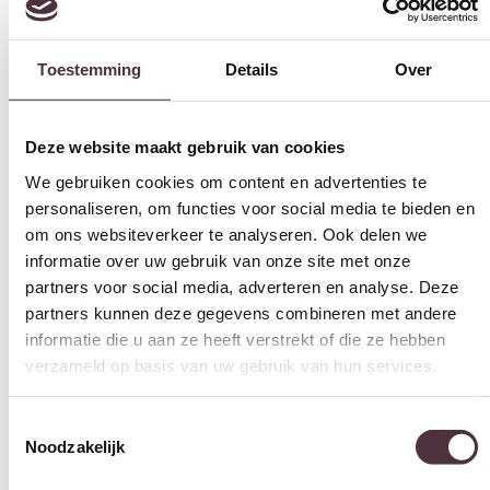
Toestemming
Details
Over
Deze website maakt gebruik van cookies
Livingfurn eettafel Brix Clubs Sandy 130 cm rond
€
799,00
We gebruiken cookies om content en advertenties te
personaliseren, om functies voor social media te bieden en
In winkelwagen
om ons websiteverkeer te analyseren. Ook delen we
informatie over uw gebruik van onze site met onze
Productinformatie
partners voor social media, adverteren en analyse. Deze
partners kunnen deze gegevens combineren met andere
informatie die u aan ze heeft verstrekt of die ze hebben
verzameld op basis van uw gebruik van hun services.
Specificaties
Toestemmingsselectie
Noodzakelijk