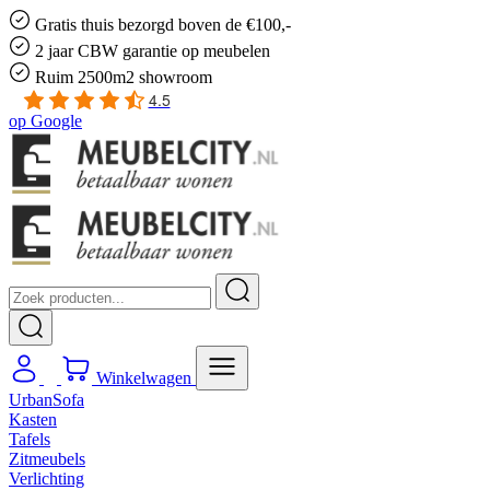
Gratis
thuis bezorgd boven de €100,-
2 jaar CBW
garantie
op meubelen
Ruim
2500m2 showroom
4.5
op
Google
Winkelwagen
UrbanSofa
Kasten
Tafels
Zitmeubels
Verlichting