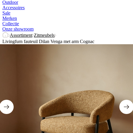
Outdoor
Accessoires
Sale
Merken
Collectie
Onze showroom
Assortiment
Zitmeubels
Livingfurn fauteuil Dilan Venga met arm Cognac