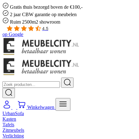
Gratis
thuis bezorgd boven de €100,-
2 jaar CBW
garantie
op meubelen
Ruim
2500m2 showroom
4.5
op
Google
Winkelwagen
UrbanSofa
Kasten
Tafels
Zitmeubels
Verlichting