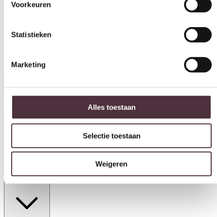
Voorkeuren
Statistieken
Livingfurn opbergkast Elan Brown 180cm
Marketing
€
1.599,00
In winkelwagen
Alles toestaan
Productinformatie
Selectie toestaan
Weigeren
Specificaties