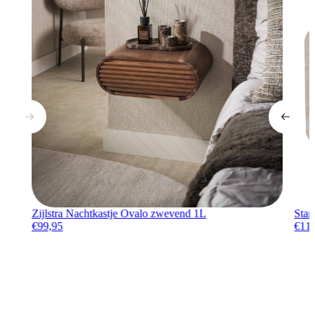
Zijlstra Nachtkastje Ovalo zwevend 1L
Star
€
99,95
€
11