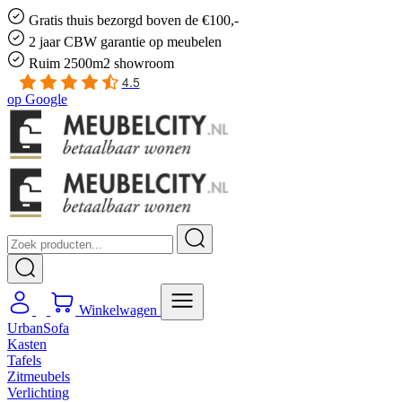
Gratis
thuis bezorgd boven de €100,-
2 jaar CBW
garantie
op meubelen
Ruim
2500m2 showroom
4.5
op
Google
Winkelwagen
UrbanSofa
Kasten
Tafels
Zitmeubels
Verlichting