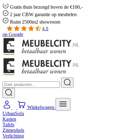
Gratis
thuis bezorgd boven de €100,-
2 jaar CBW
garantie
op meubelen
Ruim
2500m2 showroom
4.5
op
Google
Winkelwagen
UrbanSofa
Kasten
Tafels
Zitmeubels
Verlichting