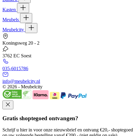
Kasten
Meubels
Meubelcity
Koningsweg 20 - 2
3762 EC Soest
035-6015786
info@meubelcity.nl
© 2026 - Meubelcity
Gratis shoptegoed ontvangen?
Schrijf u hier in voor onze nieuwsbrief en ontvang €20,- shoptegoed
op uw volgende bestelling vanaf €200,- (niet geldig op sale)