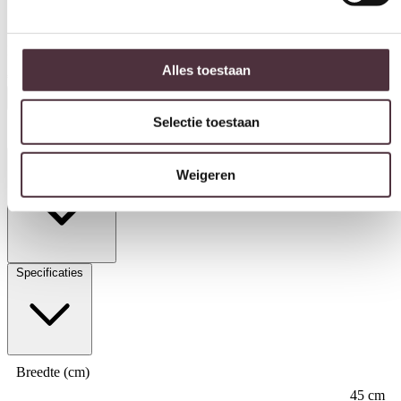
Livingfurn salontafel Brix Bottecino 45cm
Alles toestaan
€
219,00
In winkelwagen
Selectie toestaan
Productinformatie
Weigeren
Specificaties
Breedte (cm)
45 cm