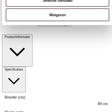
Selectie toestaan
Livingfurn salontafel Patrice 80cm
€
289,00
Weigeren
In winkelwagen
Productinformatie
Specificaties
Breedte (cm)
80 cm