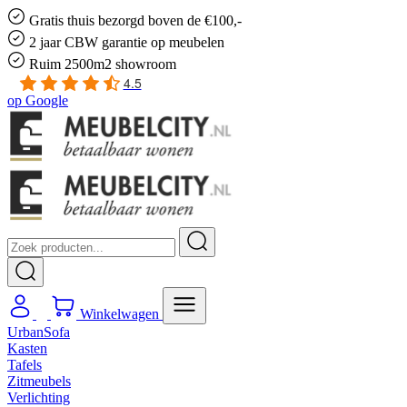
Gratis
thuis bezorgd boven de €100,-
2 jaar CBW
garantie
op meubelen
Ruim
2500m2 showroom
4.5
op
Google
Winkelwagen
UrbanSofa
Kasten
Tafels
Zitmeubels
Verlichting