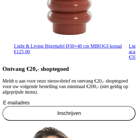
Light & Living Bijzettafel Ø30×40 cm MIROGI koraal
Ligh
€
125,00
acac
€
59
Ontvang €20,- shoptegoed
Meldt u aan voor onze nieuwsbrief en ontvang €20,- shoptegoed
voor uw volgende bestelling van minimaal €200,- (niet geldig op
afgeprijsde items).
Inschrijven