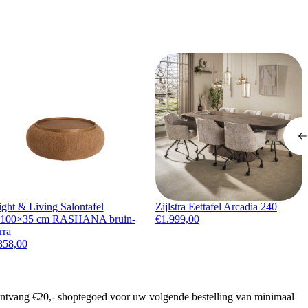
ight & Living Salontafel
Zijlstra Eettafel Arcadia 240
100×35 cm RASHANA bruin-
€
1.999,00
rra
358,00
ontvang €20,- shoptegoed voor uw volgende bestelling van minimaal