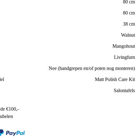
80 cm
80 cm
38 cm
Walnut
Mangohout
Livingfurn
Nee (handgrepen en/of poten nog monteren)
el
Matt Polish Care Kit
Salontafels
de €100,-
ubelen