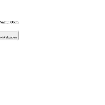
 Walnut 80cm
 winkelwagen