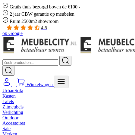
Gratis
thuis bezorgd boven de €100,-
2 jaar CBW
garantie
op meubelen
Ruim
2500m2 showroom
4.5
op
Google
Winkelwagen
UrbanSofa
Kasten
Tafels
Zitmeubels
Verlichting
Outdoor
Accessoires
Sale
Merken