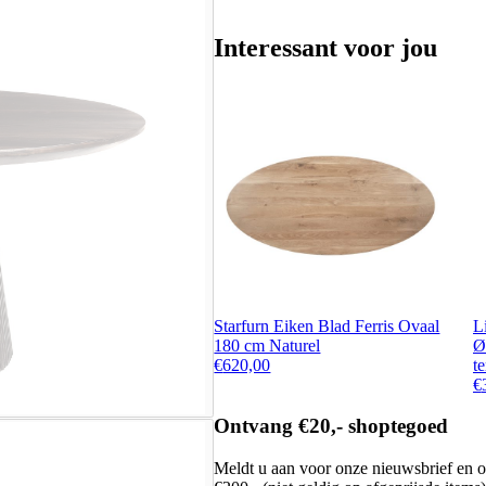
Interessant voor jou
Starfurn Eiken Blad Ferris Ovaal
L
180 cm Naturel
Ø
€
620,00
te
€
Ontvang €20,- shoptegoed
Meldt u aan voor onze nieuwsbrief en 