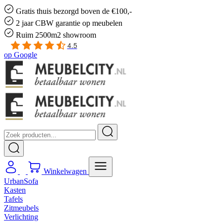
Gratis
thuis bezorgd boven de €100,-
2 jaar CBW
garantie
op meubelen
Ruim
2500m2 showroom
4.5
op
Google
Winkelwagen
UrbanSofa
Kasten
Tafels
Zitmeubels
Verlichting