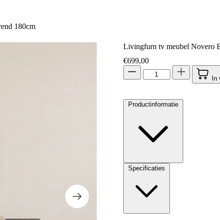
evend 180cm
Livingfurn tv meubel Novero
€
699,00
In
Productinformatie
Specificaties