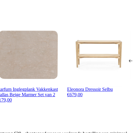
1.579,00.
9,00.
tarfurn Inglegplank Vakkenkast
Eleonora Dressoir Selbu
allas Beige Marmer Set van 2
€
679,00
179,00