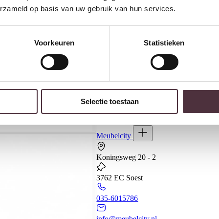
erzameld op basis van uw gebruik van hun services.
Voorkeuren
Statistieken
Banken
Selectie toestaan
Kasten
Meubels
Meubelcity
Koningsweg 20 - 2
3762 EC Soest
035-6015786
info@meubelcity.nl