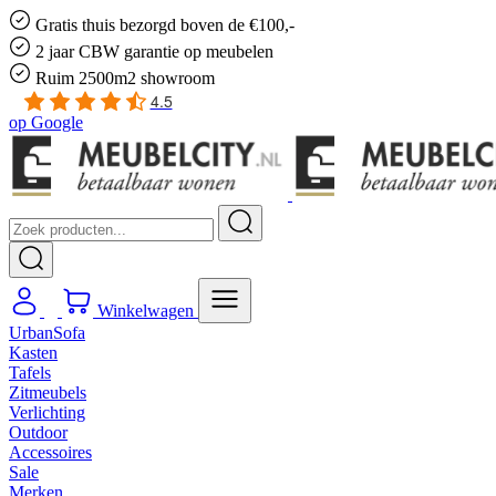
Gratis
thuis bezorgd boven de €100,-
2 jaar CBW
garantie
op meubelen
Ruim
2500m2 showroom
4.5
op
Google
Winkelwagen
UrbanSofa
Kasten
Tafels
Zitmeubels
Verlichting
Outdoor
Accessoires
Sale
Merken