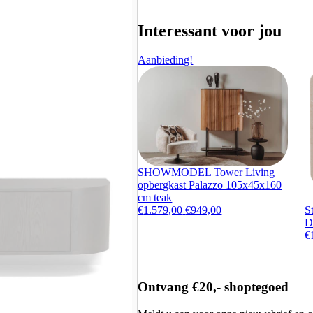
Interessant voor jou
Aanbieding!
SHOWMODEL Tower Living
opbergkast Palazzo 105x45x160
cm teak
Oorspronkelijke prijs was: €
Huidige prijs is: €94
S
€
1.579,00
€
949,00
D
€
Ontvang €20,- shoptegoed