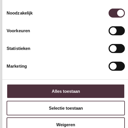
Noodzakelijk
Zithoogte (cm)
49 cm
Voorkeuren
Zitdiepte (cm)
44 cm, 54 cm
Statistieken
Leuninghoogte arm (cm)
60 cm
Marketing
Elektrische Relax-functie
Ja (als optie)
Merk
Alles toestaan
UrbanSofa
Gemonteerd geleverd
Selectie toestaan
Nee (handgrepen en/of poten nog monteren)
Geadviseerd onderhoudsmiddel
Weigeren
All in house Just enjoy 5 jaar vlek en constructie garantie
Categorie