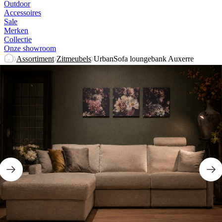
Outdoor
Accessoires
Sale
Merken
Collectie
Onze showroom
Assortiment
Zitmeubels
UrbanSofa loungebank Auxerre