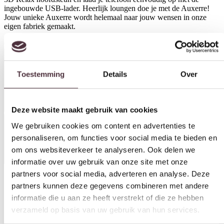
ingebouwde USB-lader. Heerlijk loungen doe je met de Auxerre!
Jouw unieke Auxerre wordt helemaal naar jouw wensen in onze
eigen fabriek gemaakt.
€
2.095,00
Toestemming
Details
Over
Productinformatie
Deze website maakt gebruik van cookies
We gebruiken cookies om content en advertenties te
personaliseren, om functies voor social media te bieden en
Specificaties
om ons websiteverkeer te analyseren. Ook delen we
informatie over uw gebruik van onze site met onze
partners voor social media, adverteren en analyse. Deze
partners kunnen deze gegevens combineren met andere
Materiaal
informatie die u aan ze heeft verstrekt of die ze hebben
Leer, Stof
verzameld op basis van uw gebruik van hun services.
Model
Toestemmingsselectie
Loungebank