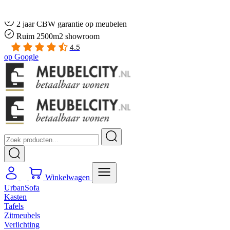
Gratis
thuis bezorgd boven de €100,-
2 jaar CBW
garantie
op meubelen
Ruim
2500m2 showroom
4.5
op
Google
Winkelwagen
UrbanSofa
Kasten
Tafels
Zitmeubels
Verlichting