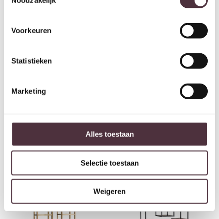
Noodzakelijk
Voorkeuren
Statistieken
Marketing
Richmond Interiors Wandkast
Richmond Interiors Wandkast
Waldorf brown
Claremont brown
Alles toestaan
€
2.305,00
€
2.305,00
Selectie toestaan
Weigeren