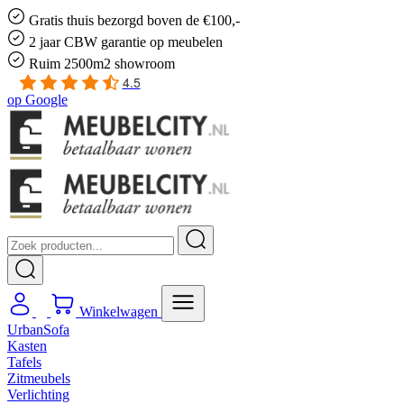
Gratis
thuis bezorgd boven de €100,-
2 jaar CBW
garantie
op meubelen
Ruim
2500m2 showroom
4.5
op
Google
Winkelwagen
UrbanSofa
Kasten
Tafels
Zitmeubels
Verlichting