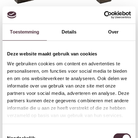
Richmond Interiors Wandkast
Richmond Interiors Wandkast
Carter brown large 4-doors
Carter brown small 2-drawers
€
2.781,00
€
1.048,00
Toestemming
Details
Over
Deze website maakt gebruik van cookies
We gebruiken cookies om content en advertenties te
personaliseren, om functies voor social media te bieden
en om ons websiteverkeer te analyseren. Ook delen we
informatie over uw gebruik van onze site met onze
partners voor social media, adverteren en analyse. Deze
partners kunnen deze gegevens combineren met andere
informatie die u aan ze heeft verstrekt of die ze hebben
Richmond Interiors Wandkast
Richmond Interiors Wandkast
verzameld op basis van uw gebruik van hun services.
Bowic brushed gold
Tivoli white
€
2.091,00
€
2.649,00
Toestemmingsselectie