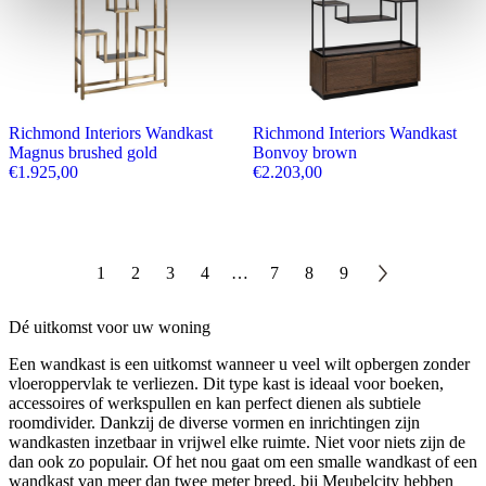
Richmond Interiors Wandkast
Richmond Interiors Wandkast
Magnus brushed gold
Bonvoy brown
€
1.925,00
€
2.203,00
1
2
3
4
…
7
8
9
Dé uitkomst voor uw woning
Een wandkast is een uitkomst wanneer u veel wilt opbergen zonder
vloeroppervlak te verliezen. Dit type kast is ideaal voor boeken,
accessoires of werkspullen en kan perfect dienen als subtiele
roomdivider. Dankzij de diverse vormen en inrichtingen zijn
wandkasten inzetbaar in vrijwel elke ruimte. Niet voor niets zijn de
dan ook zo populair. Of het nou gaat om een smalle wandkast of een
wandkast van meer dan twee meter breed, bij Meubelcity hebben