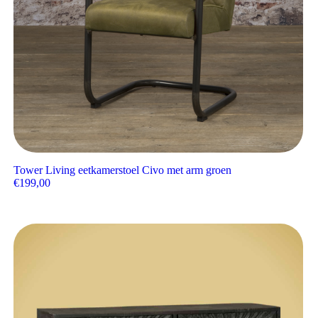
Tower Living eetkamerstoel Civo met arm groen
€
199,00