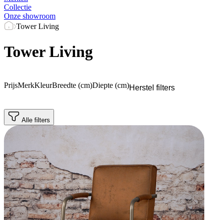
Collectie
Onze showroom
Tower Living
Tower Living
Prijs
Merk
Kleur
Breedte (cm)
Diepte (cm)
Herstel filters
Alle filters