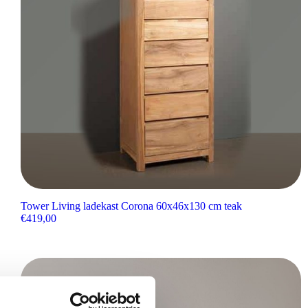
Tower Living ladekast Corona 60x46x130 cm teak
€
419,00