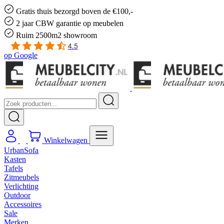
Gratis
thuis bezorgd boven de €100,-
2 jaar CBW
garantie
op meubelen
Ruim
2500m2 showroom
4.5
op
Google
Winkelwagen
UrbanSofa
Kasten
Tafels
Zitmeubels
Verlichting
Outdoor
Accessoires
Sale
Merken