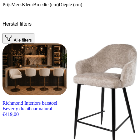
Prijs
Merk
Kleur
Breedte (cm)
Diepte (cm)
Herstel filters
Alle filters
Richmond Interiors barstoel
Beverly draaibaar natural
€
419,00