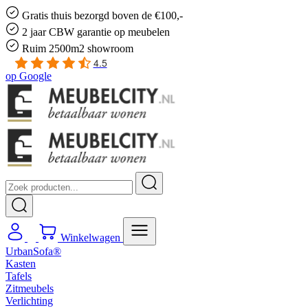
Gratis
thuis bezorgd boven de €100,-
2 jaar CBW
garantie
op meubelen
Ruim
2500m2 showroom
4.5
op
Google
Winkelwagen
UrbanSofa®
Kasten
Tafels
Zitmeubels
Verlichting