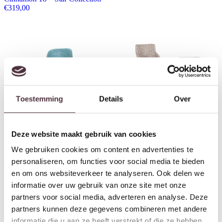
€
319,00
Toestemming
Details
Over
Deze website maakt gebruik van cookies
We gebruiken cookies om content en advertenties te
By-Boo Bar chair Seashell high
Richmond Interiors Barstoel
– blue
Bolton natural geo (Set of 2)
personaliseren, om functies voor social media te bieden
€
129,00
€
619,00
en om ons websiteverkeer te analyseren. Ook delen we
informatie over uw gebruik van onze site met onze
partners voor social media, adverteren en analyse. Deze
partners kunnen deze gegevens combineren met andere
informatie die u aan ze heeft verstrekt of die ze hebben