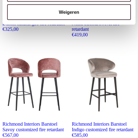
Weigeren
Richmond Interiors Barstoel
Richmond Interiors Barstoel
Dantes natural geo fire retardant
Nikki biscotti swivel fire
€
325,00
retardant
€
419,00
Richmond Interiors Barstoel
Richmond Interiors Barstoel
Savoy customized fire retardant
Indigo customized fire retardant
€
567,00
€
585,00