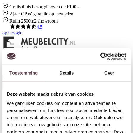
Gratis
thuis bezorgd boven de €100,-
2 jaar CBW
garantie
op meubelen
Ruim
2500m2 showroom
4.5
op
Google
Toestemming
Details
Over
Deze website maakt gebruik van cookies
Winkelwagen
We gebruiken cookies om content en advertenties te
UrbanSofa
personaliseren, om functies voor social media te bieden
Kasten
Tafels
en om ons websiteverkeer te analyseren. Ook delen we
Zitmeubels
informatie over uw gebruik van onze site met onze
Verlichting
partners voor social media, adverteren en analyse. Deze
Outdoor