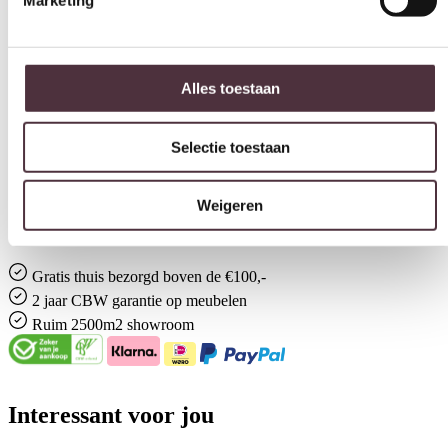
Zithoogte (cm)
50,5 cm
Alles toestaan
Merk
Nijwie MySons
Selectie toestaan
Gemonteerd geleverd
Nee (handgrepen en/of poten nog monteren)
Weigeren
Geadviseerd onderhoudsmiddel
All in house Just enjoy 5 jaar vlek en constructie garantie
Gratis
thuis bezorgd boven de €100,-
2 jaar CBW
garantie
op meubelen
Ruim
2500m2 showroom
Interessant voor jou