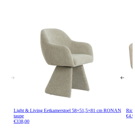
Light & Living Eetkamerstoel 58×51,5×81 cm RONAN
Rich
taupe
€
4.9
€
338,00