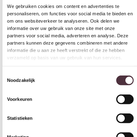
om ons websiteverkeer te analyseren. Ook delen we
Materiaal
informatie over uw gebruik van onze site met onze
Stof
partners voor social media, adverteren en analyse. Deze
partners kunnen deze gegevens combineren met andere
Stofsoort
informatie die u aan ze heeft verstrekt of die ze hebben
puente stone 09
verzameld op basis van uw gebruik van hun services.
Kleur
stone
Toestemmingsselectie
Noodzakelijk
Breedte (cm)
62,5 cm
Voorkeuren
Diepte (cm)
64 cm
Hoogte (cm)
Statistieken
80,5 cm
Zitdiepte (cm)
Marketing
48,5 cm