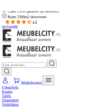
Gratis
thuis bezorgd boven de €100,-
2 jaar CBW
garantie
op meubelen
Ruim
2500m2 showroom
4.5
op
Google
Winkelwagen
UrbanSofa
Kasten
Tafels
Zitmeubels
Verlichting