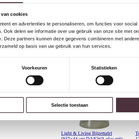
Gratis
thuis bezorgd boven 
 van cookies
2 jaar CBW
garantie
op me
ent en advertenties te personaliseren, om functies voor social
Ruim
2500m2 showroom
. Ook delen we informatie over uw gebruik van onze site met on
e. Deze partners kunnen deze gegevens combineren met andere i
erzameld op basis van uw gebruik van hun services.
Interessant voor jou
Voorkeuren
Statistieken
Selectie toestaan
Light & Living Bijzettafel
T
Ø37×44 cm DAKWA glas grijs
1