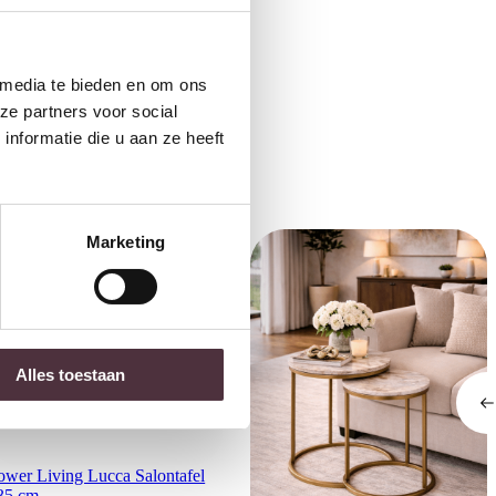
de €100,-
ubelen
 media te bieden en om ons
ze partners voor social
nformatie die u aan ze heeft
Marketing
Alles toestaan
ower Living Lucca Salontafel
35 cm