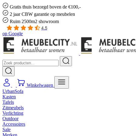
Gratis
thuis bezorgd boven de €100,-
2 jaar CBW
garantie
op meubelen
Ruim
2500m2 showroom
4.5
op
Google
Winkelwagen
UrbanSofa
Kasten
Tafels
Zitmeubels
Verlichting
Outdoor
Accessoires
Sale
Merken