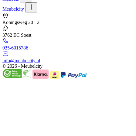
Meubelcity
Koningsweg 20 - 2
3762 EC Soest
035-6015786
info@meubelcity.nl
© 2026 - Meubelcity
Gratis shoptegoed ontvangen?
Schrijf u hier in voor onze nieuwsbrief en ontvang €20,- shoptegoed o
E-mailadres