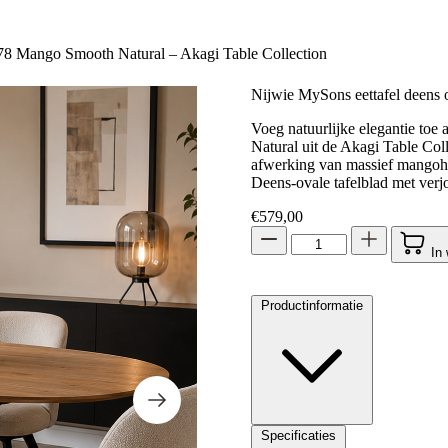
78 Mango Smooth Natural – Akagi Table Collection
Nijwie MySons eettafel deens
Voeg natuurlijke elegantie to
Natural uit de Akagi Table Coll
afwerking van massief mangohou
Deens-ovale tafelblad met verjo
€
579,00
In
Productinformatie
Specificaties