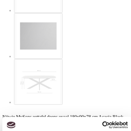
Nijwie MySons eettafel deens ovaal 180x90x78 cm Acacia Black –
Akagi Table Collection