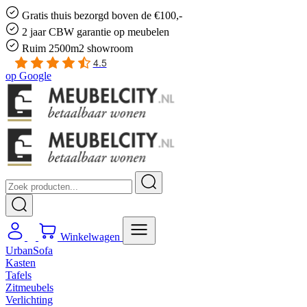
Gratis
thuis bezorgd boven de €100,-
2 jaar CBW
garantie
op meubelen
Ruim
2500m2 showroom
4.5
op
Google
Winkelwagen
UrbanSofa
Kasten
Tafels
Zitmeubels
Verlichting