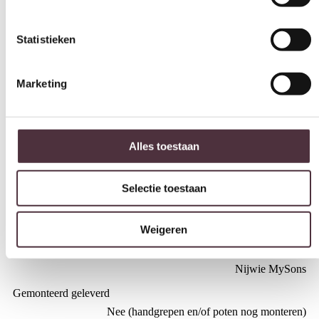
Deens ovaal
Kleur
Statistieken
Acacia black
Materiaal
Marketing
Acaciahout
Breedte (cm)
180 cm
Alles toestaan
Diepte (cm)
90 cm
Selectie toestaan
Hoogte (cm)
78 cm
Weigeren
Merk
Nijwie MySons
Gemonteerd geleverd
Nee (handgrepen en/of poten nog monteren)