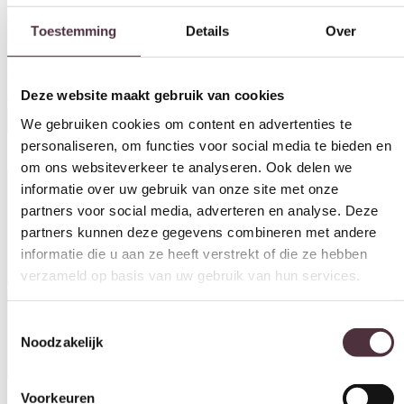
Maak een statement in je eetruimte met de Eetkamertafel Deens
Ovaal in Acacia Black uit de Akagi Table Collection. Het tafelblad
Toestemming
Details
Over
in massief acaciahout heeft een licht gezandstraald oppervlak en is
afgewerkt in een diepe zwarte kleur, wat zorgt voor een moderne en
luxe uitstraling.
Deze website maakt gebruik van cookies
€
629,00
We gebruiken cookies om content en advertenties te
In winkelwagen
personaliseren, om functies voor social media te bieden en
om ons websiteverkeer te analyseren. Ook delen we
Productinformatie
informatie over uw gebruik van onze site met onze
partners voor social media, adverteren en analyse. Deze
partners kunnen deze gegevens combineren met andere
informatie die u aan ze heeft verstrekt of die ze hebben
verzameld op basis van uw gebruik van hun services.
Specificaties
Toestemmingsselectie
Noodzakelijk
Vorm
Voorkeuren