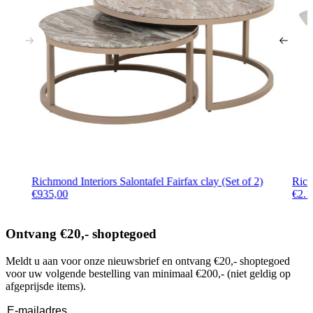
Richmond Interiors Salontafel Fairfax clay (Set of 2)
Rich
€
935,00
€
2.1
Ontvang €20,- shoptegoed
Meldt u aan voor onze nieuwsbrief en ontvang €20,- shoptegoed
voor uw volgende bestelling van minimaal €200,- (niet geldig op
afgeprijsde items).