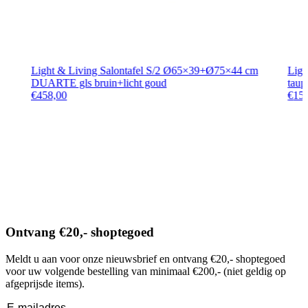
Light & Living Salontafel S/2 Ø65×39+Ø75×44 cm
Ligh
DUARTE gls bruin+licht goud
taup
€
458,00
€
15
Ontvang €20,- shoptegoed
Meldt u aan voor onze nieuwsbrief en ontvang €20,- shoptegoed
voor uw volgende bestelling van minimaal €200,- (niet geldig op
afgeprijsde items).