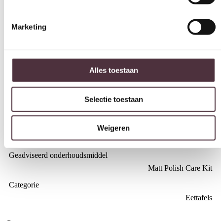
Marketing
Breedte (cm)
180 cm
Diepte (cm)
Alles toestaan
90 cm
Hoogte (cm)
Selectie toestaan
78 cm
Merk
Weigeren
Nijwie MySons
Gemonteerd geleverd
Nee (handgrepen en/of poten nog monteren)
Geadviseerd onderhoudsmiddel
Matt Polish Care Kit
Categorie
Eettafels