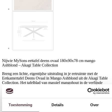
Nijwie MySons eettafel deens ovaal 180x90x78 cm mango
Ashblond – Akagi Table Collection
Breng een lichte, eigentijdse uitstraling in je eetruimte met de
Eetkamertafel Deens Ovaal in Mango Ashblond uit de Akagi Table
Collection. Het tafelblad van massief mangohout in de verfijnde
Ashblond afwerking accentueert de natuurlijke schoonheid van het
hout en biedt een subtiele, frisse uitstraling.
Toestemming
Details
Over
€
629,00
In winkelwagen
Deze website maakt gebruik van cookies