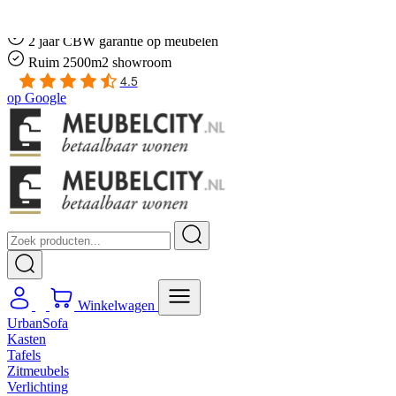
Gratis
thuis bezorgd boven de €100,-
2 jaar CBW
garantie
op meubelen
Ruim
2500m2 showroom
4.5
op
Google
Winkelwagen
UrbanSofa
Kasten
Tafels
Zitmeubels
Verlichting