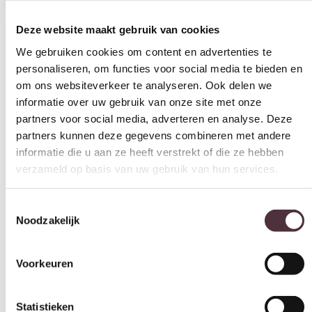
We gebruiken cookies om content en advertenties te
Productinformatie
personaliseren, om functies voor social media te bieden en
om ons websiteverkeer te analyseren. Ook delen we
informatie over uw gebruik van onze site met onze
partners voor social media, adverteren en analyse. Deze
partners kunnen deze gegevens combineren met andere
Specificaties
informatie die u aan ze heeft verstrekt of die ze hebben
verzameld op basis van uw gebruik van hun services.
Toestemmingsselectie
Noodzakelijk
Vorm
Deens ovaal
Voorkeuren
Kleur
Mango Ashblond
Statistieken
Materiaal
Mangohout