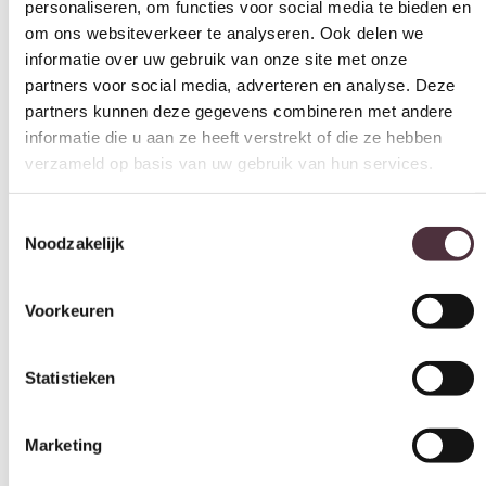
partners kunnen deze gegevens combineren met andere
42 cm, 58 cm, 74 cm
informatie die u aan ze heeft verstrekt of die ze hebben
Hoogte (cm)
verzameld op basis van uw gebruik van hun services.
35 cm, 42 cm, 49 cm
Merk
Toestemmingsselectie
Noodzakelijk
Nijwie MySons
Gemonteerd geleverd
Nee (handgrepen en/of poten nog monteren)
Voorkeuren
Geadviseerd onderhoudsmiddel
Matt Polish Care Kit
Statistieken
Categorie
Salontafels
Marketing
Gratis
thuis bezorgd boven de €100,-
2 jaar CBW
garantie
op meubelen
Alles toestaan
Ruim
2500m2 showroom