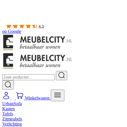
Gratis
thuis bezorgd boven de €100,-
2 jaar CBW
garantie
op meubelen
Ruim
2500m2 showroom
4.5
op
Google
Winkelwagen
UrbanSofa
Kasten
Tafels
Zitmeubels
Verlichting