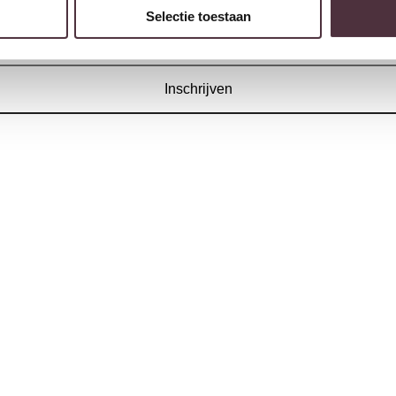
Selectie toestaan
w volgende bestelling van minimaal €200,- (niet geldig op afgeprijsde
Inschrijven