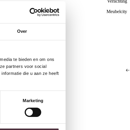
Verlichting
Meubelcity
de €100,-
Over
ubelen
 media te bieden en om ons
ze partners voor social
nformatie die u aan ze heeft
p voet
Light & Living Zuil Ø30×40 cm
By-Boo Pillow Vev
Marketing
ALURIA mat oud roze
€
24,95
€
105,00