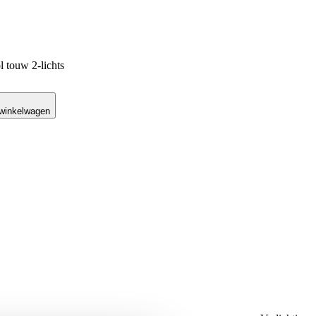
touw 2-lichts
as: €49,95.
 €39,95.
 winkelwagen