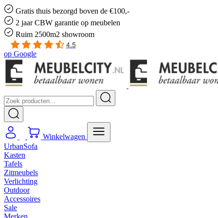
Gratis
thuis bezorgd boven de €100,-
2 jaar CBW
garantie
op meubelen
Ruim
2500m2 showroom
4.5
op
Google
Winkelwagen
UrbanSofa
Kasten
Tafels
Zitmeubels
Verlichting
Outdoor
Accessoires
Sale
Merken