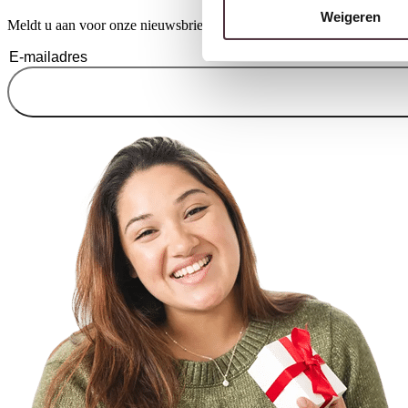
Weigeren
Meldt u aan voor onze nieuwsbrief en ontvang €20,- shoptegoed voor u