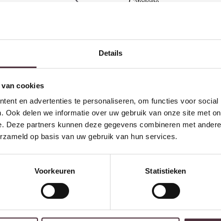
Categorie
Merk
Gratis
thuis bezorgd boven 
Details
2 jaar CBW
garantie
op me
Ruim
2500m2 showroom
 van cookies
ent en advertenties te personaliseren, om functies voor social
. Ook delen we informatie over uw gebruik van onze site met on
e. Deze partners kunnen deze gegevens combineren met andere i
erzameld op basis van uw gebruik van hun services.
Light & Living Vloerlamp
Light & Living Ornament o
Voorkeuren
Statistieken
Ø18×125 cm FESTINA hout
34x18x43 cm VODICE
roodbruin
taupe+donker brons
€
229,80
€
99,80