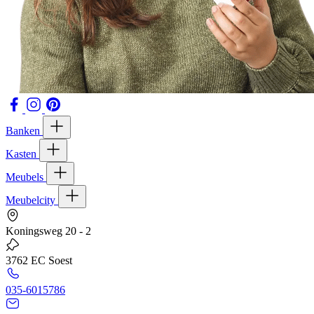
Banken
Kasten
Meubels
Meubelcity
Koningsweg 20 - 2
3762 EC Soest
035-6015786