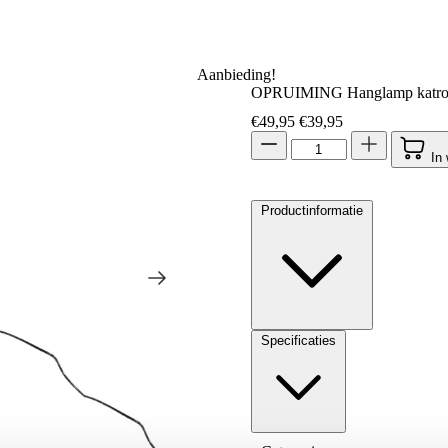
Aanbieding!
OPRUIMING Hanglamp katrol 
Oorspronkelijke prijs w
Huidige prijs is:
€
49,95
€
39,95
In
Productinformatie
Specificaties