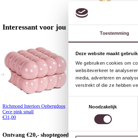
Interessant voor jou
Toestemming
Deze website maakt gebruik
We gebruiken cookies om cont
websiteverkeer te analyseren
media, adverteren en analys
verstrekt of die ze hebben v
Toestemmingsselectie
Richmond Interiors Opbergdoos
Richmond Interiors Decoratief
Noodzakelijk
Cece pink small
object Harly black/gold
€
31,00
€
62,00
Ontvang €20,- shoptegoed