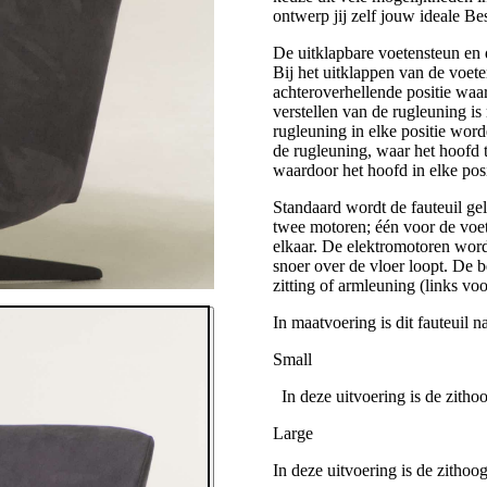
ontwerp jij zelf jouw ideale 
De uitklapbare voetensteun en d
Bij het uitklappen van de voete
achteroverhellende positie waa
verstellen van de rugleuning i
rugleuning in elke positie word
de rugleuning, waar het hoofd 
waardoor het hoofd in elke po
Standaard wordt de fauteuil ge
twee motoren; één voor de voe
elkaar. De elektromotoren wor
snoer over de vloer loopt. De 
zitting of armleuning (links voo
In maatvoering is dit fauteuil n
Small
In deze uitvoering is de zitho
Large
In deze uitvoering is de zitho