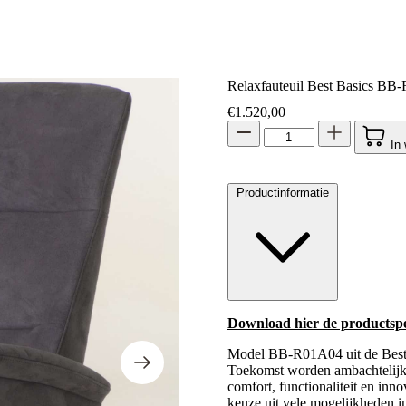
Relaxfauteuil Best Basics B
€
1.520,00
In
Productinformatie
Download hier de productspec
Model BB-R01A04 uit de Best B
Toekomst worden ambachtelijk 
comfort, functionaliteit en inn
keuze uit vele mogelijkheden in