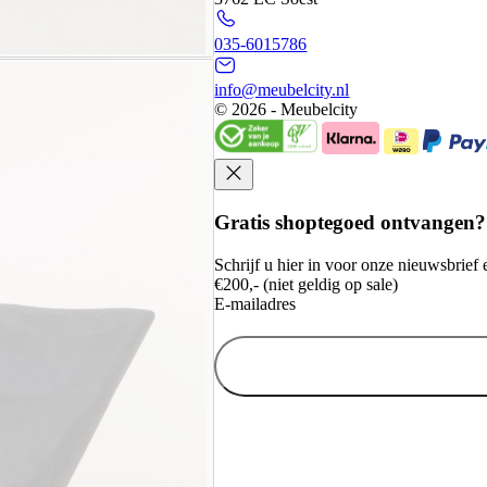
035-6015786
info@meubelcity.nl
© 2026 - Meubelcity
Gratis shoptegoed ontvangen?
Schrijf u hier in voor onze nieuwsbrie
€200,- (niet geldig op sale)
E-mailadres