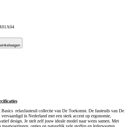
B-R01A04
 winkelwagen
ificaties
asics relaxfauteuil collectie van De Toekomst. De fauteuils van De
vervaardigd in Nederland met een sterk accent op ergonomie,
ovatief design. Je stelt zelf jouw ideale model naar wens samen. Met
 maatvoeringen, opties en natuurlijk vele stoffen en ledersoorten,