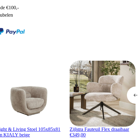
de €100,-
ubelen
ight & Living Stoel 105x85x81
Zijlstra Fauteuil Flex draaibaar
m KIALY beige
€
349,00