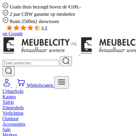
Gratis
thuis bezorgd boven de €100,-
2 jaar CBW
garantie
op meubelen
Ruim
2500m2 showroom
4.5
op
Google
Winkelwagen
UrbanSofa
Kasten
Tafels
Zitmeubels
Verlichting
Outdoor
Accessoires
Sale
Merken