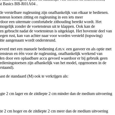
Best Basics BB-R01A04 .
e verstelbare rugleuning zijn onafhankelijk van elkaar te bedienen.
nsteun komen zitting en rugleuning in een iets meer
rdoor een uitermate comfortabele zithouding bereikt wordt. Het
s mogelijk zonder de voetensteun uit te klappen. Ook kan de
en gebracht nadat de voetensteun is uitgeklapt. Het bovenste deel van
tegen rust, kan van achter naar voor worden versteld (topswing)
sitie aangenaam wordt ondersteund.
leverd met een manuele bediening d.m.v. een gasveer en als optie met
tensteun en één voor de rugleuning, onafhankelijk werkend van
den door een oplaadbare accu gevoed waardoor er bij gebruik geen
bedieningstoetsen zijn afhankelijk van het model, opgenomen in de
rstaand).
aast de standaard (M) ook te verkrijgen als:
ogte 2 cm lager en de zitdiepte 2 cm minder dan de medium uitvoering
ogte 2 cm hoger en de zitdiepte 2 cm meer dan de medium uitvoering