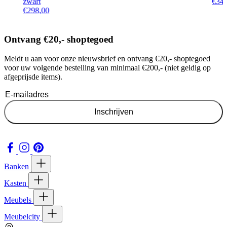
zwart
€
34
€
298,00
Ontvang €20,- shoptegoed
Meldt u aan voor onze nieuwsbrief en ontvang €20,- shoptegoed
voor uw volgende bestelling van minimaal €200,- (niet geldig op
afgeprijsde items).
Inschrijven
Banken
Kasten
Meubels
Meubelcity