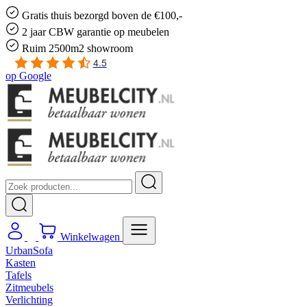
Gratis
thuis bezorgd boven de €100,-
2 jaar CBW
garantie
op meubelen
Ruim
2500m2 showroom
4.5
op
Google
Winkelwagen
UrbanSofa
Kasten
Tafels
Zitmeubels
Verlichting