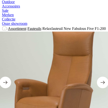
Outdoor
Accessoires
Sale
Merken
Collectie
Onze showroom
Assortiment
Fauteuils
Relaxfauteuil New Fabulous Five F1-200