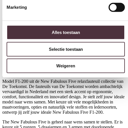
Marketing
Relaxfauteuil New Fabulous Five F1-200
€
1.748,00
In winkelwagen
Alles toestaan
Productinformatie
Selectie toestaan
Weigeren
Model F1-200 uit de New Fabulous Five relaxfauteuil collectie van
De Toekomst. De fauteuils van De Toekomst worden ambachtelijk
vervaardigd in Nederland met een sterk accent op ergonomie,
comfort, functionaliteit en innovatief design. Je stelt zelf jouw ideale
model naar wens samen. Met keuze uit vele mogelijkheden in
maatvoeringen, opties en natuurlijk vele stoffen en ledersoorten,
ontwerp jij zelf jouw ideale New Fabulous Five F1-200.
The New Fabulous Five is geheel naar wens samen te stellen. Er is
keuze uit 5 ruggen, 5 draaiarmen en 3 armen met doorlopende