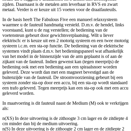
zijden. Daarnaast is de metalen arm leverbaar in RVS en zwart
metaal. Verder is er keuze uit 15 voeten voor de draaifauteuils.
In de basis heeft The Fabulous Five een manueel relaxsysteem
waarmee u de fauteuil handmatig versteld. D.m.v. de hendel, links
voorstaand, kunt u de rug verstellen; de bediening van de
voetensteun gebeurt door gewichtsverplaatsing. Wilt u liever
elektrisch: er is keuze uit een 2 motorig systeem en een twee motorig
systeem i.c.m. een sta-op functie. De bediening van de elektrische
systemen vindt plaats d.m.v. het bedieningspaneel wat afhankelijk
van het model in de binnenzijde van de arm geplaatst is of aan de
zijkant van de fauteuil. Indien gewenst kan (tegen meerprijs) de
bediening ook met een bediening aan een spiraalsnoer worden
geleverd. Deze wordt dan met een magneet bevestigd aan de
buitenzijde van de fauteuil. De stroomvoorziening gebeurt bij een
systeem zonder sta-op door een accu, bij een sta-op wordt standaard
een trafo geleverd. Tegen meerprijs kan een sta-op ook met een accu
geleverd worden.
In maatvoering is dit fauteuil naast de Medium (M) ook te verkrijgen
als:
n(XS) In deze uitvoering is de zithoogte 3 cm lager en de zitdiepte 4
cm minder dan bij de medium uitvoering.
n(S) In deze uitvoering is de zithoogte 2 cm lager en de zitdiepte 2