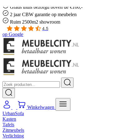
Gratis
thuis bezorgd boven de €100,-
2 jaar CBW
garantie
op meubelen
Ruim
2500m2 showroom
4.5
op
Google
Winkelwagen
UrbanSofa
Kasten
Tafels
Zitmeubels
Verlichting