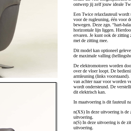
ontwerp jij zelf jouw ideale
Een Twice relaxfauteuil wordt 
voor de rugleuning, één voor de
bewegen. Deze zgn. “hart-balan
horizontale lijn liggen. Hierdo
ervaren. Je kunt ook de zitting
met de zitting mee.
Dit model kan optioneel gelever
de maximale valling (hellingsho
De elektromotoren worden door
over de vloer loopt. De bedieni
armleuning (links voorstaand).
van achter naar voor worden ve
wordt ondersteund. De verstell
dit elektrisch kan.
In maatvoering is dit fauteuil n
n(XS) In deze uitvoering is de 
uitvoering.
n(S) In deze uitvoering is de z
uitvoering.