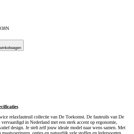
W038N
 winkelwagen
ificaties
 relaxfauteuil collectie van De Toekomst. De fauteuils van De
vervaardigd in Nederland met een sterk accent op ergonomie,
ovatief design. Je stelt zelf jouw ideale model naar wens samen. Met
 maatvoeringen, opties en natuurlijk vele stoffen en ledersoorten,