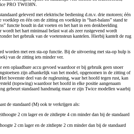
 Twice PRO TW038N.
standaard geleverd met elektrische bediening d.m.v. drie motoren; één
 voetklep en één om de zitting en voetklep in “hart-balans” stand te
s” functie houdt in dat voeten en het hart in een denkbeelding
or wordt het hart minimaal belast wat als zeer rustgevend wordt
 zonder het gebruik van de voetensteun kantelen. Hierbij kantelt de rug
d worden met een sta-op functie. Bij de uitvoering met sta-op hulp is
ek) van de zitting iets minder ver.
 een oplaadbare accu gevoed waardoor er bij gebruik geen snoer
ngstoetsen zijn afhankelijk van het model, opgenomen in de zitting of
 Het bovenste deel van de rugleuning, waar het hoofd tegen rust, kan
rsteld (topswing) waardoor het hoofd in elke positie aangenaam
ing gebeurt standaard handmatig maar er zijn Twice modellen waarbij
aast de standaard (M) ook te verkrijgen als:
zithoogte 2 cm lager en de zitdiepte 4 cm minder dan bij de standaard
ithoogte 2 cm lager en de zitdiepte 2 cm minder dan bij de standaard