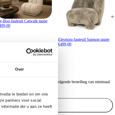
y-Boo fauteuil Catwalk taupe
499,00
Eleonora fauteuil Samson taupe
€
499,00
Over
ontvang €20,- shoptegoed voor uw volgende bestelling van minimaal
.
 media te bieden en om ons
ze partners voor social
Inschrijven
nformatie die u aan ze heeft