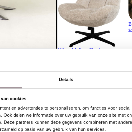
B
€
Nijwie MySons Chuck
draaifauteuil 360 + rock system –
Cremona – Natural 02 – Unique
Collection
€
289,00
Details
Ontvang €20,- shoptegoed
Meldt u aan voor onze nieuwsbrief en 
 van cookies
€200,- (niet geldig op afgeprijsde items)
ent en advertenties te personaliseren, om functies voor social
. Ook delen we informatie over uw gebruik van onze site met on
e. Deze partners kunnen deze gegevens combineren met andere i
erzameld op basis van uw gebruik van hun services.