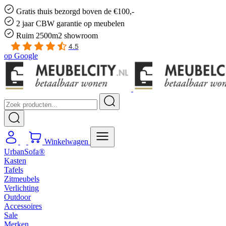
Gratis
thuis bezorgd boven de €100,-
2 jaar CBW
garantie
op meubelen
Ruim
2500m2 showroom
4.5
op
Google
Winkelwagen
UrbanSofa®
Kasten
Tafels
Zitmeubels
Verlichting
Outdoor
Accessoires
Sale
Merken