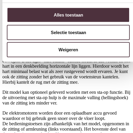
Model PRO TW045N uit de Twice relaxfauteuil collectie van De
Alles toestaan
Toekomst. De fauteuils van De Toekomst worden ambachtelijk
vervaardigd in Nederland met een sterk accent op ergonomie,
comfort, functionaliteit en innovatief design. Je stelt zelf jouw ideale
model naar wens samen. Met keuze uit vele mogelijkheden in
Selectie toestaan
maatvoeringen, opties en natuurlijk vele stoffen en ledersoorten,
ontwerp jij zelf jouw ideale Twice PRO TW045N.
Weigeren
Een Twice relaxfauteuil wordt standaard geleverd met elektrische
bediening d.m.v. drie motoren; één voor de rugleuning, één voor de
voetklep en één om de zitting en voetklep in “hart-balans” stand te
bewegen. Deze zgn. “hart-balans” functie houdt in dat voeten en het
hart in een denkbeelding horizontale lijn liggen. Hierdoor wordt het
hart minimaal belast wat als zeer rustgevend wordt ervaren. Je kunt
ook de zitting zonder het gebruik van de voetensteun kantelen.
Hierbij kantelt de rug met de zitting mee.
Dit model kan optioneel geleverd worden met een sta-op functie. Bij
de uitvoering met sta-op hulp is de maximale valling (hellingshoek)
van de zitting iets minder ver.
De elektromotoren worden door een oplaadbare accu gevoed
waardoor er bij gebruik geen snoer over de vloer loopt.
De bedieningstoetsen zijn afhankelijk van het model, opgenomen in
de zitting of armleuning (links voorstaand). Het bovenste deel van