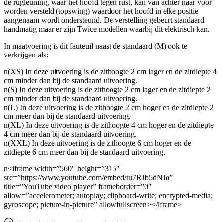
de rugleuning, waar het hoofd tegen rust, kan van achter naar voor
worden versteld (topswing) waardoor het hoofd in elke positie
aangenaam wordt ondersteund. De verstelling gebeurt standaard
handmatig maar er zijn Twice modellen waarbij dit elektrisch kan.
In maatvoering is dit fauteuil naast de standaard (M) ook te
verkrijgen als:
n(XS) In deze uitvoering is de zithoogte 2 cm lager en de zitdiepte 4
cm minder dan bij de standaard uitvoering.
n(S) In deze uitvoering is de zithoogte 2 cm lager en de zitdiepte 2
cm minder dan bij de standaard uitvoering.
n(L) In deze uitvoering is de zithoogte 2 cm hoger en de zitdiepte 2
cm meer dan bij de standaard uitvoering.
n(XL) In deze uitvoering is de zithoogte 4 cm hoger en de zitdiepte
4 cm meer dan bij de standaard uitvoering.
n(XXL) In deze uitvoering is de zithoogte 6 cm hoger en de
zitdiepte 6 cm meer dan bij de standaard uitvoering.
n<iframe width=”560″ height=”315″
src=”https://www.youtube.com/embed/tu7RJb5dNJo”
title=”YouTube video player” frameborder=”0″
allow=”accelerometer; autoplay; clipboard-write; encrypted-media;
gyroscope; picture-in-picture” allowfullscreen></iframe>