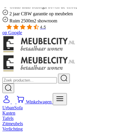
Gratis
thuis bezorgd boven de €100,-
2 jaar CBW
garantie
op meubelen
Ruim
2500m2 showroom
4.5
op
Google
Winkelwagen
UrbanSofa
Kasten
Tafels
Zitmeubels
Verlichting