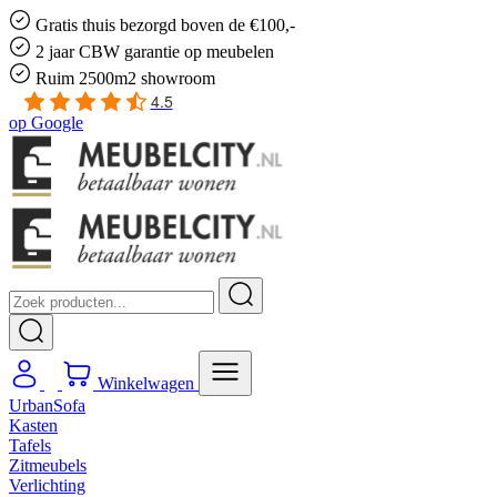
Gratis
thuis bezorgd boven de €100,-
2 jaar CBW
garantie
op meubelen
Ruim
2500m2 showroom
4.5
op
Google
Winkelwagen
UrbanSofa
Kasten
Tafels
Zitmeubels
Verlichting