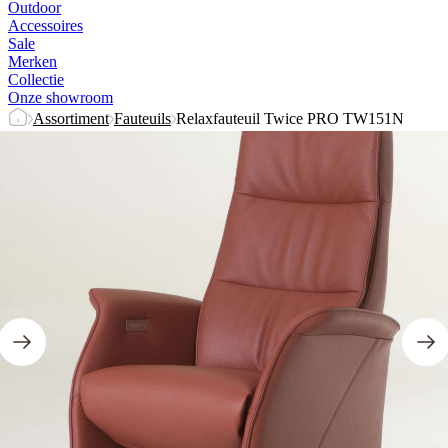
Outdoor
Accessoires
Sale
Merken
Collectie
Onze showroom
Assortiment
Fauteuils
Relaxfauteuil Twice PRO TW151N