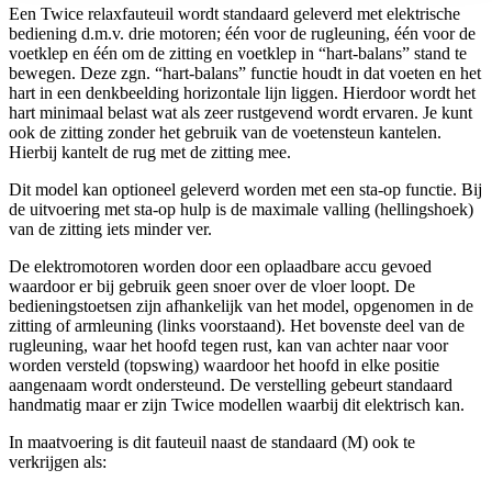
Een Twice relaxfauteuil wordt standaard geleverd met elektrische
bediening d.m.v. drie motoren; één voor de rugleuning, één voor de
voetklep en één om de zitting en voetklep in “hart-balans” stand te
bewegen. Deze zgn. “hart-balans” functie houdt in dat voeten en het
hart in een denkbeelding horizontale lijn liggen. Hierdoor wordt het
hart minimaal belast wat als zeer rustgevend wordt ervaren. Je kunt
ook de zitting zonder het gebruik van de voetensteun kantelen.
Hierbij kantelt de rug met de zitting mee.
Dit model kan optioneel geleverd worden met een sta-op functie. Bij
de uitvoering met sta-op hulp is de maximale valling (hellingshoek)
van de zitting iets minder ver.
De elektromotoren worden door een oplaadbare accu gevoed
waardoor er bij gebruik geen snoer over de vloer loopt. De
bedieningstoetsen zijn afhankelijk van het model, opgenomen in de
zitting of armleuning (links voorstaand). Het bovenste deel van de
rugleuning, waar het hoofd tegen rust, kan van achter naar voor
worden versteld (topswing) waardoor het hoofd in elke positie
aangenaam wordt ondersteund. De verstelling gebeurt standaard
handmatig maar er zijn Twice modellen waarbij dit elektrisch kan.
In maatvoering is dit fauteuil naast de standaard (M) ook te
verkrijgen als: