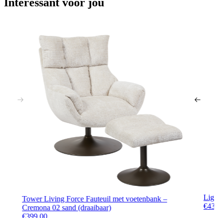
Interessant voor jou
Ligh
Tower Living Force Fauteuil met voetenbank –
€
43
Cremona 02 sand (draaibaar)
€
399,00