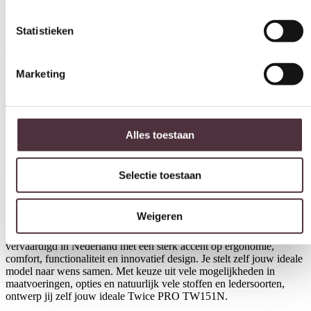
Relaxfauteuil Twice PRO TW151N
Statistieken
€
2.976,00
In winkelwagen
Marketing
Productinformatie
Alles toestaan
Selectie toestaan
Download hier de productspecificaties
Weigeren
Model PRO TW151N uit de Twice relaxfauteuil collectie van De
Toekomst. De fauteuils van De Toekomst worden ambachtelijk
vervaardigd in Nederland met een sterk accent op ergonomie,
comfort, functionaliteit en innovatief design. Je stelt zelf jouw ideale
model naar wens samen. Met keuze uit vele mogelijkheden in
maatvoeringen, opties en natuurlijk vele stoffen en ledersoorten,
ontwerp jij zelf jouw ideale Twice PRO TW151N.