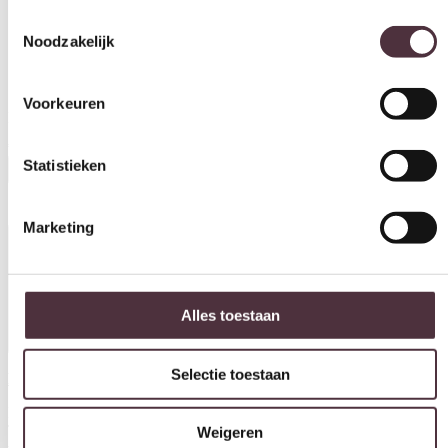
Toestemmingsselectie
Noodzakelijk
Voorkeuren
Relaxfauteuil Twice PRO TW164N
€
3.030,00
Statistieken
In winkelwagen
Marketing
Productinformatie
Alles toestaan
Selectie toestaan
Download hier de productspecificaties
Model PRO TW164N uit de Twice relaxfauteuil collectie van De
Toekomst. De fauteuils van De Toekomst worden ambachtelijk
Weigeren