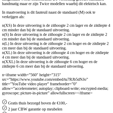
handmatig maar er zijn Twice modellen waarbij dit elektrisch kan.
In maatvoering is dit fauteuil naast de standaard (M) ook te
verkrijgen als:
n(XS) In deze uitvoering is de zithoogte 2 cm lager en de zitdiepte 4
cm minder dan bij de standaard uitvoering.
n(S) In deze uitvoering is de zithoogte 2 cm lager en de zitdiepte 2
cm minder dan bij de standaard uitvoering.
n(L) In deze uitvoering is de zithoogte 2 cm hoger en de zitdiepte 2
cm meer dan bij de standaard uitvoering.
n(XL) In deze uitvoering is de zithoogte 4 cm hoger en de zitdiepte
4 cm meer dan bij de standaard uitvoering.
n(XXL) In deze uitvoering is de zithoogte 6 cm hoger en de
zitdiepte 6 cm meer dan bij de standaard uitvoering.
n<iframe width=”560″ height=”315″
src=”https://www.youtube.com/embed/tu7RJb5dNJo”
title=”YouTube video player” frameborder=”0″
allow=”accelerometer; autoplay; clipboard-write; encrypted-media;
gyroscope; picture-in-picture” allowfullscreen></iframe>
Gratis
thuis bezorgd boven de €100,-
2 jaar CBW
garantie
op meubelen