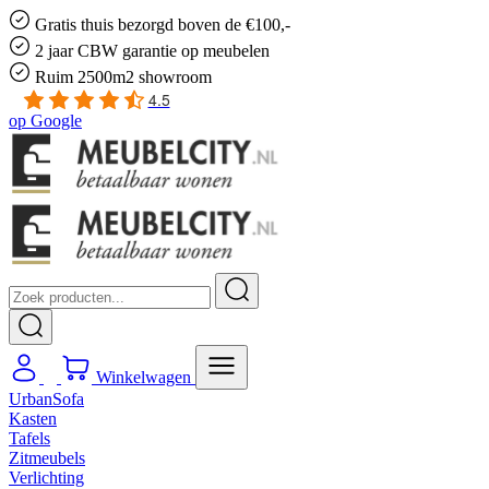
Gratis
thuis bezorgd boven de €100,-
2 jaar CBW
garantie
op meubelen
Ruim
2500m2 showroom
4.5
op
Google
Winkelwagen
UrbanSofa
Kasten
Tafels
Zitmeubels
Verlichting