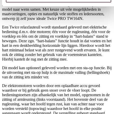
vervaardigd in Nederland met een sterk accent op ergonomie,
comfort, functionaliteit en innovatief design. Je stelt zelf jouw ideale
model naar wens samen. Met keuze uit vele mogelijkheden in
maatvoeringen, opties en natuurlijk vele stoffen en ledersoorten,
ontwerp jij zelf jouw ideale Twice PRO TW164N.
Een Twice relaxfauteuil wordt standaard geleverd met elektrische
bediening d.m.v. drie motoren; één voor de rugleuning, één voor de
voetklep en één om de zitting en voetklep in “hart-balans” stand te
bewegen. Deze zgn. “hart-balans” functie houdt in dat voeten en het
hart in een denkbeelding horizontale lijn liggen. Hierdoor wordt het
hart minimaal belast wat als zeer rustgevend wordt ervaren. Je kunt
ook de zitting zonder het gebruik van de voetensteun kantelen.
Hierbij kantelt de rug met de zitting mee.
Dit model kan optioneel geleverd worden met een sta-op functie. Bij
de uitvoering met sta-op hulp is de maximale valling (hellingshoek)
van de zitting iets minder ver.
De elektromotoren worden door een oplaadbare accu gevoed
waardoor er bij gebruik geen snoer over de vloer loopt. De
bedieningstoetsen zijn afhankelijk van het model, opgenomen in de
zitting of armleuning (links voorstaand). Het bovenste deel van de
rugleuning, waar het hoofd tegen rust, kan van achter naar voor
worden versteld (topswing) waardoor het hoofd in elke positie
aangenaam wordt ondersteund. De verstelling gebeurt standaard