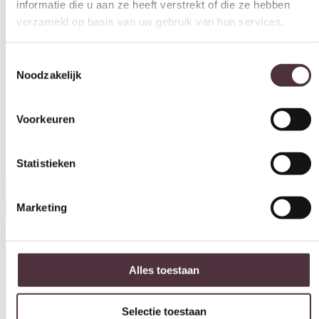
informatie die u aan ze heeft verstrekt of die ze hebben
verzameld op basis van uw gebruik van hun services.
Toestemmingsselectie
Noodzakelijk
Voorkeuren
Statistieken
Relaxfauteuil Twice PRO TW165N
€
3.030,00
Marketing
In winkelwagen
Productinformatie
Alles toestaan
Selectie toestaan