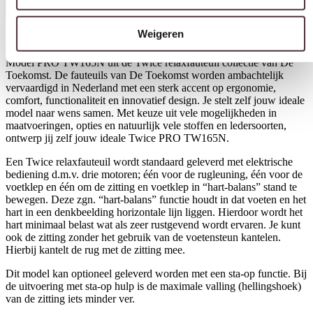
Weigeren
Download hier de productspecificaties
Model PRO TW165N uit de Twice relaxfauteuil collectie van De
Toekomst. De fauteuils van De Toekomst worden ambachtelijk
vervaardigd in Nederland met een sterk accent op ergonomie,
comfort, functionaliteit en innovatief design. Je stelt zelf jouw ideale
model naar wens samen. Met keuze uit vele mogelijkheden in
maatvoeringen, opties en natuurlijk vele stoffen en ledersoorten,
ontwerp jij zelf jouw ideale Twice PRO TW165N.
Een Twice relaxfauteuil wordt standaard geleverd met elektrische
bediening d.m.v. drie motoren; één voor de rugleuning, één voor de
voetklep en één om de zitting en voetklep in “hart-balans” stand te
bewegen. Deze zgn. “hart-balans” functie houdt in dat voeten en het
hart in een denkbeelding horizontale lijn liggen. Hierdoor wordt het
hart minimaal belast wat als zeer rustgevend wordt ervaren. Je kunt
ook de zitting zonder het gebruik van de voetensteun kantelen.
Hierbij kantelt de rug met de zitting mee.
Dit model kan optioneel geleverd worden met een sta-op functie. Bij
de uitvoering met sta-op hulp is de maximale valling (hellingshoek)
van de zitting iets minder ver.