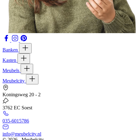
Banken
Kasten
Meubels
Meubelcity
Koningsweg 20 - 2
3762 EC Soest
035-6015786
info@meubelcity.nl
© 2026 - Meubelcity