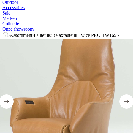
Outdoor
Accessoires
Sale
Merken
Collectie
Onze showroom
Assortiment
Fauteuils
Relaxfauteuil Twice PRO TW165N