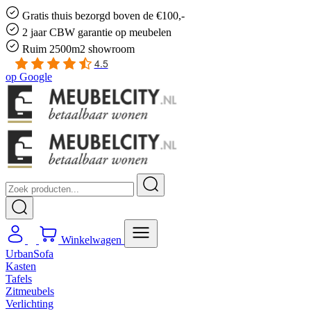
Gratis
thuis bezorgd boven de €100,-
2 jaar CBW
garantie
op meubelen
Ruim
2500m2 showroom
4.5
op
Google
Winkelwagen
UrbanSofa
Kasten
Tafels
Zitmeubels
Verlichting