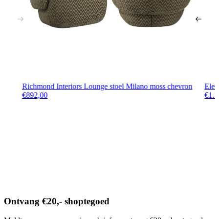
Richmond Interiors Lounge stoel Milano moss chevron
Eleo
€
892,00
€
1.1
Ontvang €20,- shoptegoed