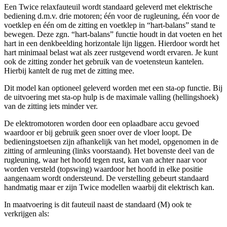
Een Twice relaxfauteuil wordt standaard geleverd met elektrische
bediening d.m.v. drie motoren; één voor de rugleuning, één voor de
voetklep en één om de zitting en voetklep in “hart-balans” stand te
bewegen. Deze zgn. “hart-balans” functie houdt in dat voeten en het
hart in een denkbeelding horizontale lijn liggen. Hierdoor wordt het
hart minimaal belast wat als zeer rustgevend wordt ervaren. Je kunt
ook de zitting zonder het gebruik van de voetensteun kantelen.
Hierbij kantelt de rug met de zitting mee.
Dit model kan optioneel geleverd worden met een sta-op functie. Bij
de uitvoering met sta-op hulp is de maximale valling (hellingshoek)
van de zitting iets minder ver.
De elektromotoren worden door een oplaadbare accu gevoed
waardoor er bij gebruik geen snoer over de vloer loopt. De
bedieningstoetsen zijn afhankelijk van het model, opgenomen in de
zitting of armleuning (links voorstaand). Het bovenste deel van de
rugleuning, waar het hoofd tegen rust, kan van achter naar voor
worden versteld (topswing) waardoor het hoofd in elke positie
aangenaam wordt ondersteund. De verstelling gebeurt standaard
handmatig maar er zijn Twice modellen waarbij dit elektrisch kan.
In maatvoering is dit fauteuil naast de standaard (M) ook te
verkrijgen als: