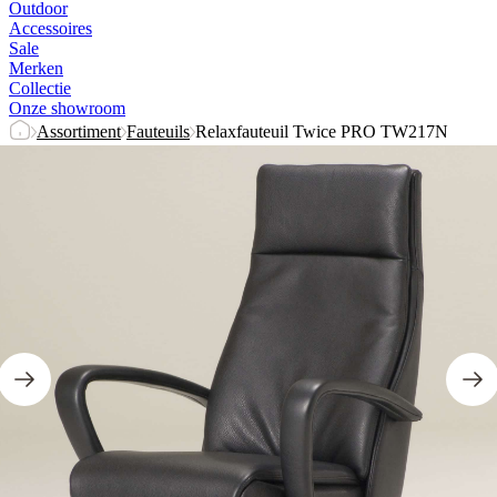
Outdoor
Accessoires
Sale
Merken
Collectie
Onze showroom
Assortiment
Fauteuils
Relaxfauteuil Twice PRO TW217N