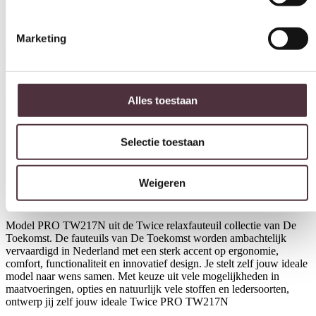
Relaxfauteuil Twice PRO TW217N
€
3.191,00
Marketing
In winkelwagen
Productinformatie
Alles toestaan
Selectie toestaan
Weigeren
Download hier de productspecificaties
Model PRO TW217N uit de Twice relaxfauteuil collectie van De
Toekomst. De fauteuils van De Toekomst worden ambachtelijk
vervaardigd in Nederland met een sterk accent op ergonomie,
comfort, functionaliteit en innovatief design. Je stelt zelf jouw ideale
model naar wens samen. Met keuze uit vele mogelijkheden in
maatvoeringen, opties en natuurlijk vele stoffen en ledersoorten,
ontwerp jij zelf jouw ideale Twice PRO TW217N