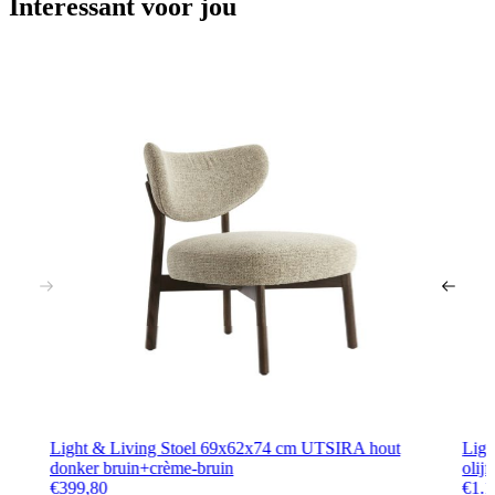
Interessant voor jou
Light & Living Stoel 69x62x74 cm UTSIRA hout
Ligh
donker bruin+crème-bruin
olij
€
399,80
€
1.1