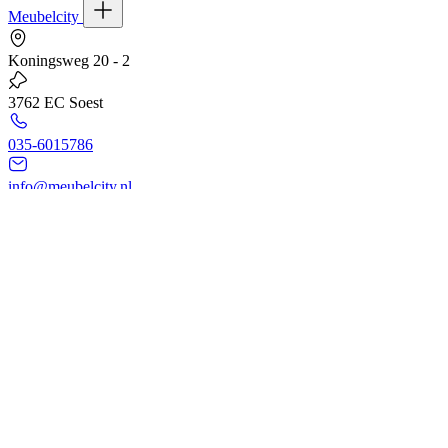
Meubelcity
Koningsweg 20 - 2
3762 EC Soest
035-6015786
info@meubelcity.nl
© 2026 - Meubelcity
Gratis shoptegoed ontvangen?
Schrijf u hier in voor onze nieuwsbrief en ontvang €20,- shoptegoed
op uw volgende bestelling vanaf €200,- (niet geldig op sale)
E-mailadres
Ik wil mij aanmelden