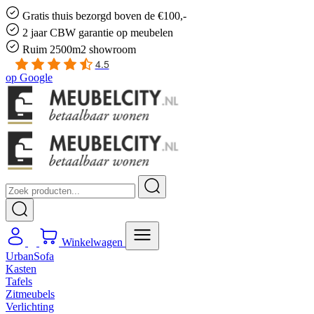
Gratis
thuis bezorgd boven de €100,-
2 jaar CBW
garantie
op meubelen
Ruim
2500m2 showroom
4.5
op
Google
Winkelwagen
UrbanSofa
Kasten
Tafels
Zitmeubels
Verlichting