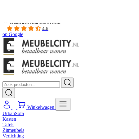
Gratis
thuis bezorgd boven de €100,-
2 jaar CBW
garantie
op meubelen
Ruim
2500m2 showroom
4.5
op
Google
Winkelwagen
UrbanSofa
Kasten
Tafels
Zitmeubels
Verlichting