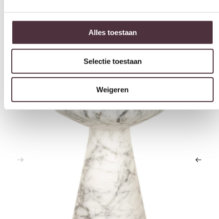
2 jaar CBW
garantie
op meubelen
Ruim
2500m2 showroom
Selectie toestaan
Weigeren
Interessant voor jou