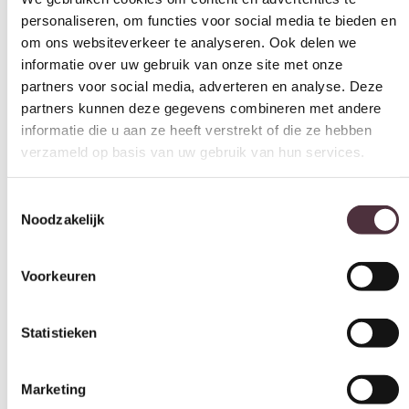
75 cm
partners voor social media, adverteren en analyse. Deze
partners kunnen deze gegevens combineren met andere
Materiaal
informatie die u aan ze heeft verstrekt of die ze hebben
MDF, Walnoot fineer
verzameld op basis van uw gebruik van hun services.
Kleur
Bruin
Toestemmingsselectie
Noodzakelijk
Merk
Richmond Interiors
Voorkeuren
Gemonteerd geleverd
Nee (handgrepen en/of poten nog monteren)
Statistieken
Geadviseerd onderhoudsmiddel
Licht vochtige doek en goed nadrogen.
Categorie
Marketing
Eettafels
Gratis
thuis bezorgd boven de €100,-
Alles toestaan