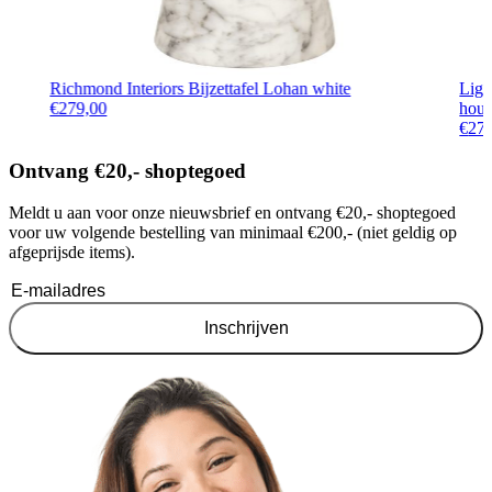
Richmond Interiors Bijzettafel Lohan white
Ligh
€
279,00
hout
€
27
Ontvang €20,- shoptegoed
Meldt u aan voor onze nieuwsbrief en ontvang €20,- shoptegoed
voor uw volgende bestelling van minimaal €200,- (niet geldig op
afgeprijsde items).
Inschrijven