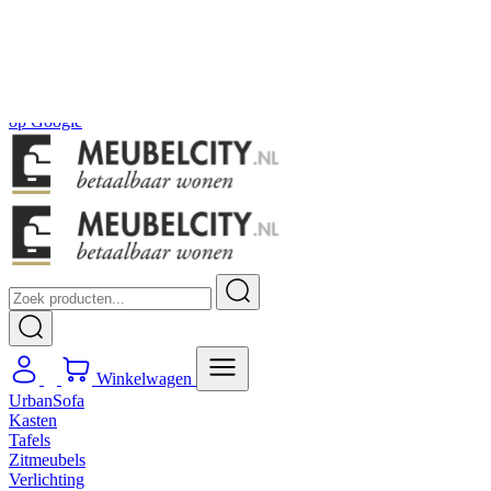
Gratis
thuis bezorgd boven de €100,-
2 jaar CBW
garantie
op meubelen
Ruim
2500m2 showroom
4.5
op
Google
Winkelwagen
UrbanSofa
Kasten
Tafels
Zitmeubels
Verlichting