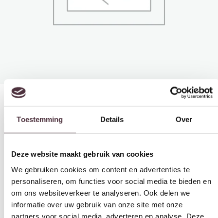
Toestemming
Details
Over
Deze website maakt gebruik van cookies
Rolkussen UrbanSofa Stof Marino Herb
We gebruiken cookies om content en advertenties te
€
44,50
personaliseren, om functies voor social media te bieden en
In winkelwagen
om ons websiteverkeer te analyseren. Ook delen we
informatie over uw gebruik van onze site met onze
Interessant voor jou
partners voor social media, adverteren en analyse. Deze
partners kunnen deze gegevens combineren met andere
informatie die u aan ze heeft verstrekt of die ze hebben
verzameld op basis van uw gebruik van hun services.