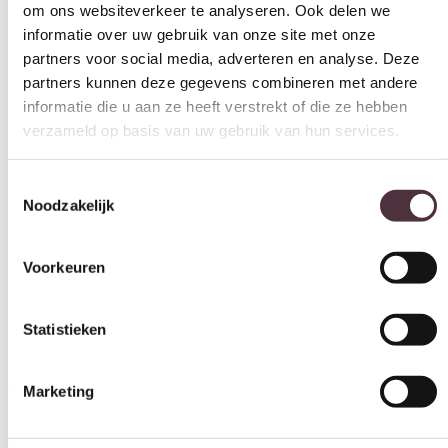
partners voor social media, adverteren en analyse. Deze
partners kunnen deze gegevens combineren met andere
informatie die u aan ze heeft verstrekt of die ze hebben
verzameld op basis van uw gebruik van hun services.
Toestemmingsselectie
Noodzakelijk
Voorkeuren
Statistieken
Marketing
Salontafel Metallic rond set van 2 / Grijs
Afmetingen: 0,76×0,76×0,40 Artikelnummer: 3162/48
Deze salontafel bestaat uit twee ronde tafels. Beide tafels zijn
gepoedercoat en hebben een hebben een grijze metallic finish. De
Alles toestaan