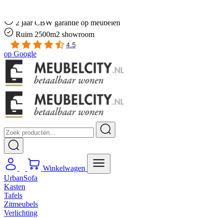
Gratis
thuis bezorgd boven de €100,-
2 jaar CBW
garantie
op meubelen
Ruim
2500m2 showroom
4.5
op
Google
Winkelwagen
UrbanSofa
Kasten
Tafels
Zitmeubels
Verlichting