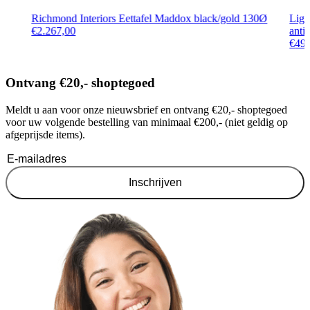
Richmond Interiors Eettafel Maddox black/gold 130Ø
Ligh
€
2.267,00
anti
€
49
Ontvang €20,- shoptegoed
Meldt u aan voor onze nieuwsbrief en ontvang €20,- shoptegoed
voor uw volgende bestelling van minimaal €200,- (niet geldig op
afgeprijsde items).
Inschrijven