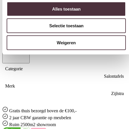
kleine tafel is hoger dan de grote tafel. De prijs geldt per set.
€
199,00
Selectie toestaan
In winkelwagen
Weigeren
Specificaties
Categorie
Salontafels
Merk
Zijlstra
Gratis
thuis bezorgd boven de €100,-
2 jaar CBW
garantie
op meubelen
Ruim
2500m2 showroom