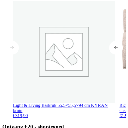
Light & Living Barkruk 55,5×55,5×94 cm KYRAN
Rich
bruin
cust
€
319,90
€
1.9
Ontvang €20,- shoptegoed