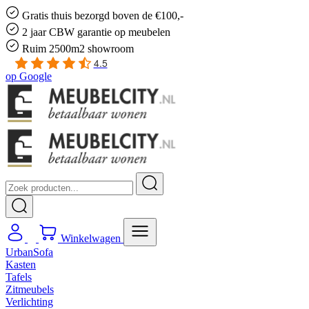
Gratis
thuis bezorgd boven de €100,-
2 jaar CBW
garantie
op meubelen
Ruim
2500m2 showroom
4.5
op
Google
Winkelwagen
UrbanSofa
Kasten
Tafels
Zitmeubels
Verlichting