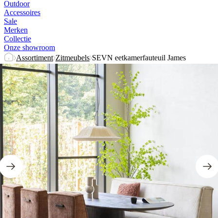
Outdoor
Accessoires
Sale
Merken
Collectie
Onze showroom
Assortiment
Zitmeubels
SEVN eetkamerfauteuil James