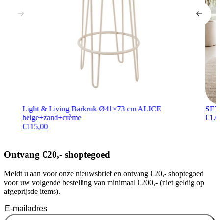
Light & Living Barkruk Ø41×73 cm ALICE
SEV
beige+zand+crème
€
1.0
€
115,00
Ontvang €20,- shoptegoed
Meldt u aan voor onze nieuwsbrief en ontvang €20,- shoptegoed
voor uw volgende bestelling van minimaal €200,- (niet geldig op
afgeprijsde items).