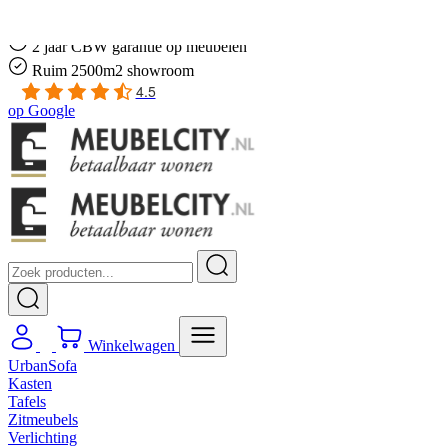
Gratis
thuis bezorgd boven de €100,-
2 jaar CBW
garantie
op meubelen
Ruim
2500m2 showroom
4.5
op
Google
Winkelwagen
UrbanSofa
Kasten
Tafels
Zitmeubels
Verlichting