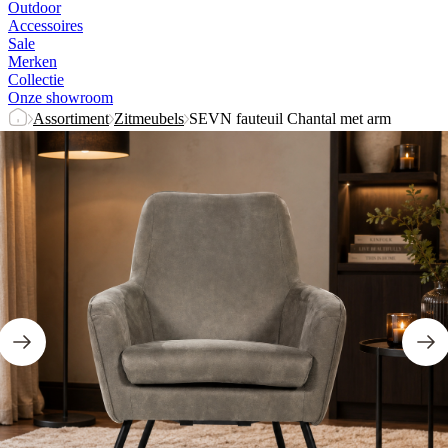
Outdoor
Accessoires
Sale
Merken
Collectie
Onze showroom
Assortiment
Zitmeubels
SEVN fauteuil Chantal met arm