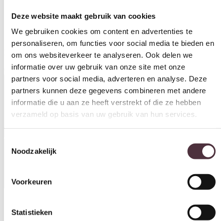
We gebruiken cookies om content en advertenties te
personaliseren, om functies voor social media te bieden en
om ons websiteverkeer te analyseren. Ook delen we
SEVN fauteuil Chantal met arm
informatie over uw gebruik van onze site met onze
Levertijd: 8-12 weken.
partners voor social media, adverteren en analyse. Deze
partners kunnen deze gegevens combineren met andere
€
735,00
Productinformatie
informatie die u aan ze heeft verstrekt of die ze hebben
verzameld op basis van uw gebruik van hun services.
Toestemmingsselectie
Noodzakelijk
Specificaties
Voorkeuren
Statistieken
Materiaal
Leer, Stof
Marketing