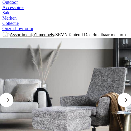
Outdoor
Accessoires
Sale
Merken
Collectie
Onze showroom
Assortiment
Zitmeubels
SEVN fauteuil Dea draaibaar met arm