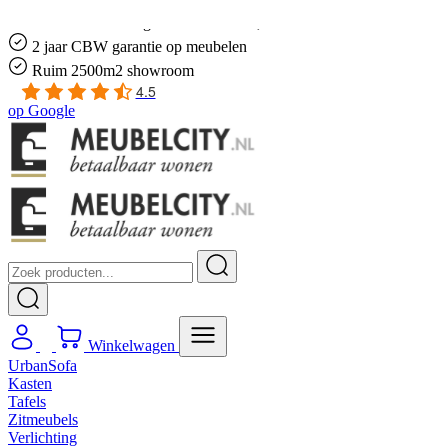
Gratis
thuis bezorgd boven de €100,-
2 jaar CBW
garantie
op meubelen
Ruim
2500m2 showroom
4.5
op
Google
Winkelwagen
UrbanSofa
Kasten
Tafels
Zitmeubels
Verlichting