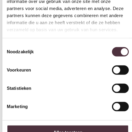
partners kunnen deze gegevens combineren met andere
informatie die u aan ze heeft verstrekt of die ze hebben
verzameld op basis van uw gebruik van hun services.
SEVN fauteuil Dea draaibaar met arm
Levertijd: 8-12 weken.
Toestemmingsselectie
Noodzakelijk
€
917,00
Productinformatie
Voorkeuren
Statistieken
Specificaties
Marketing
Materiaal
Alles toestaan
Leer, Stof