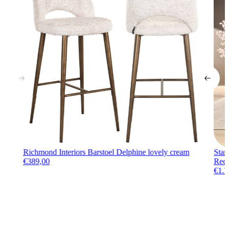
Richmond Interiors Barstoel Delphine lovely cream
Star
€
389,00
Rech
€
1.7