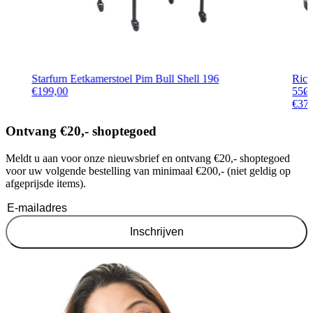
Starfurn Eetkamerstoel Pim Bull Shell 196
Rich
€
199,00
55Ø 
€
37
Ontvang €20,- shoptegoed
Meldt u aan voor onze nieuwsbrief en ontvang €20,- shoptegoed
voor uw volgende bestelling van minimaal €200,- (niet geldig op
afgeprijsde items).
Inschrijven