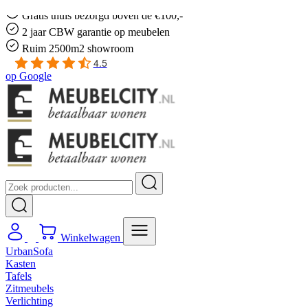
Gratis
thuis bezorgd boven de €100,-
2 jaar CBW
garantie
op meubelen
Ruim
2500m2 showroom
4.5
op
Google
Winkelwagen
UrbanSofa
Kasten
Tafels
Zitmeubels
Verlichting