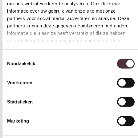
informatie over uw gebruik van onze site met onze
Zithoogte (cm)
partners voor social media, adverteren en analyse. Deze
43 cm
partners kunnen deze gegevens combineren met andere
Zitdiepte (cm)
informatie die u aan ze heeft verstrekt of die ze hebben
verzameld op basis van uw gebruik van hun services.
56 cm
Leuninghoogte arm (cm)
Toestemmingsselectie
n.n.b.
Noodzakelijk
Merk
SEVN
Voorkeuren
Gemonteerd geleverd
Nee (handgrepen en/of poten nog monteren)
Statistieken
Geadviseerd onderhoudsmiddel
All in house Just enjoy 5 jaar vlek en constructie garantie
Marketing
Categorie
Hoekbanken