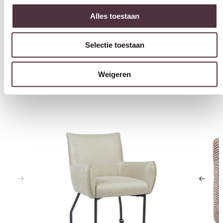
Alles toestaan
Gratis
thuis bezorgd boven de €100,-
2 jaar CBW
garantie
op meubelen
Selectie toestaan
Ruim
2500m2 showroom
Weigeren
Interessant voor jou