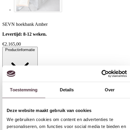
SEVN hoekbank Amber
Levertijd: 8-12 weken.
€
2.165,00
Productinformatie
Toestemming
Details
Over
Specificaties
Deze website maakt gebruik van cookies
We gebruiken cookies om content en advertenties te
Materiaal
personaliseren, om functies voor social media te bieden en
om ons websiteverkeer te analyseren. Ook delen we
Leer, Stof