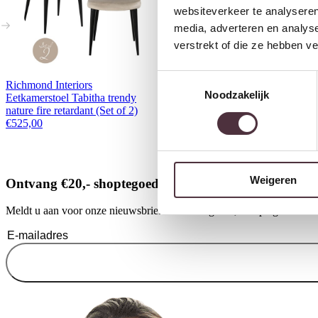
websiteverkeer te analyseren
media, adverteren en analys
verstrekt of die ze hebben v
Toestemmingsselectie
Richmond Interiors
Eleonora Stoel Odette – beige
Noodzakelijk
Eetkamerstoel Tabitha trendy
Serene
nature fire retardant (Set of 2)
€
239,00
€
525,00
Weigeren
Ontvang €20,- shoptegoed
Meldt u aan voor onze nieuwsbrief en ontvang €20,- shoptegoed voor u