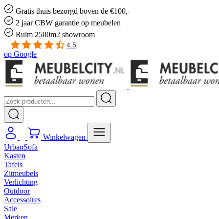
Gratis
thuis bezorgd boven de €100,-
2 jaar CBW
garantie
op meubelen
Ruim
2500m2 showroom
4.5
op
Google
Winkelwagen
UrbanSofa
Kasten
Tafels
Zitmeubels
Verlichting
Outdoor
Accessoires
Sale
Merken