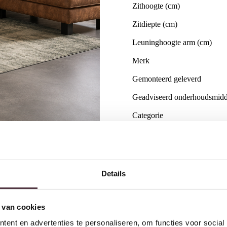
Zithoogte (cm)
Zitdiepte (cm)
Leuninghoogte arm (cm)
Merk
Gemonteerd geleverd
Geadviseerd onderhoudsmidd
Categorie
Gratis
thuis bezorgd boven 
2 jaar CBW
garantie
op me
Ruim
2500m2 showroom
Details
 van cookies
ent en advertenties te personaliseren, om functies voor social