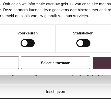
. Ook delen we informatie over uw gebruik van onze site met on
e. Deze partners kunnen deze gegevens combineren met andere i
erzameld op basis van uw gebruik van hun services.
Tower Living Porto Armsto
Voorkeuren
Statistieken
Toro 35 beige – Anodic
(draaibaar)
Nijwie MySons Beyoncé
€
159,00
armstoel – draaipoot 360 –
Puente – Spring 03 – Star
Collection
Selectie toestaan
w volgende bestelling van minimaal €200,- (niet geldig op afgeprijsde
Inschrijven