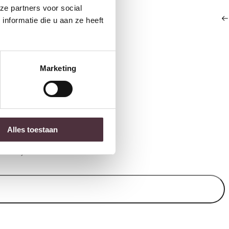
ze partners voor social
nformatie die u aan ze heeft
el –
Richmond Interiors eetkamerstoel
Marketing
Contigo met arm mocca
SHOWMODEL Tower 
€
395,00
eetkamerstoel zonder 
grijs
Oorspronkelij
Huidige
€
129,00
€
34,95
Alles toestaan
 items).