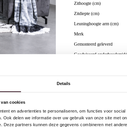
Zithoogte (cm)
Zitdiepte (cm)
Leuninghoogte arm (cm)
Merk
Gemonteerd geleverd
Geadviseerd onderhoudsmidd
Categorie
Gratis
thuis bezorgd boven 
Details
2 jaar CBW
garantie
op me
Ruim
2500m2 showroom
 van cookies
ent en advertenties te personaliseren, om functies voor social
. Ook delen we informatie over uw gebruik van onze site met on
Interessant voor jou
e. Deze partners kunnen deze gegevens combineren met andere i