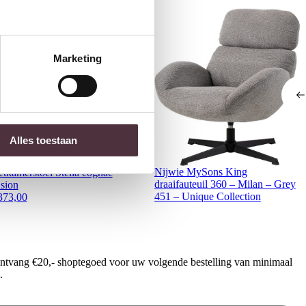
Marketing
Alles toestaan
ichmond Interiors
Nijwie MySons King
etkamerstoel Stella cognac
draaifauteuil 360 – Milan – Grey
usion
451 – Unique Collection
373,00
ontvang €20,- shoptegoed voor uw volgende bestelling van minimaal
.