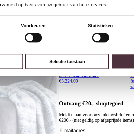
erzameld op basis van uw gebruik van hun services.
Voorkeuren
Statistieken
Selectie toestaan
Richmond Interiors Bank Cassie
R
desert fusion 4-seater
E
€
3.224,00
f
€
Ontvang €20,- shoptegoed
Meldt u aan voor onze nieuwsbrief en 
€200,- (niet geldig op afgeprijsde items)