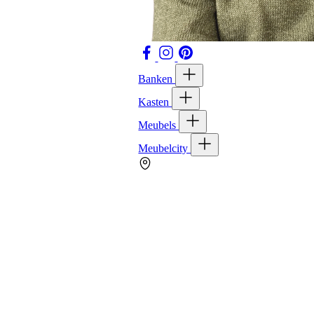
Banken
Kasten
Meubels
Meubelcity