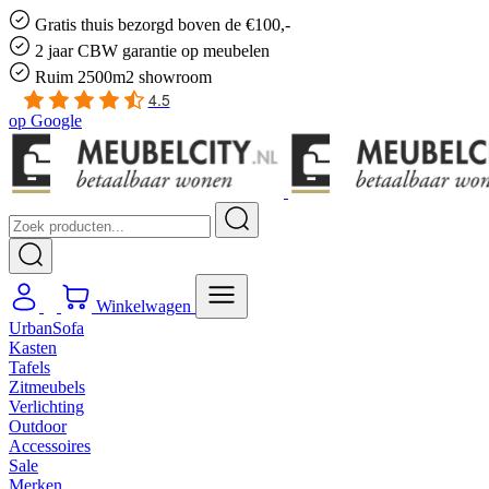
Gratis
thuis bezorgd boven de €100,-
2 jaar CBW
garantie
op meubelen
Ruim
2500m2 showroom
4.5
op
Google
Winkelwagen
UrbanSofa
Kasten
Tafels
Zitmeubels
Verlichting
Outdoor
Accessoires
Sale
Merken