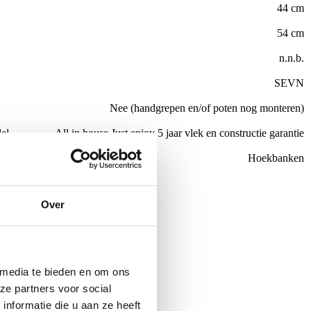
44 cm
54 cm
n.n.b.
SEVN
Nee (handgrepen en/of poten nog monteren)
el
All in house Just enjoy 5 jaar vlek en constructie garantie
Hoekbanken
de €100,-
Over
ubelen
 media te bieden en om ons
ze partners voor social
nformatie die u aan ze heeft