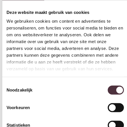
We gebruiken cookies om content en advertenties te
personaliseren, om functies voor social media te bieden en
om ons websiteverkeer te analyseren. Ook delen we
Materiaal
informatie over uw gebruik van onze site met onze
Leer, Stof
partners voor social media, adverteren en analyse. Deze
partners kunnen deze gegevens combineren met andere
Zithoogte (cm)
informatie die u aan ze heeft verstrekt of die ze hebben
43 cm
verzameld op basis van uw gebruik van hun services.
Zitdiepte (cm)
57 cm
Toestemmingsselectie
Noodzakelijk
Leuninghoogte arm (cm)
n.n.b.
Voorkeuren
Merk
SEVN
Gemonteerd geleverd
Statistieken
Nee (handgrepen en/of poten nog monteren)
Geadviseerd onderhoudsmiddel
Marketing