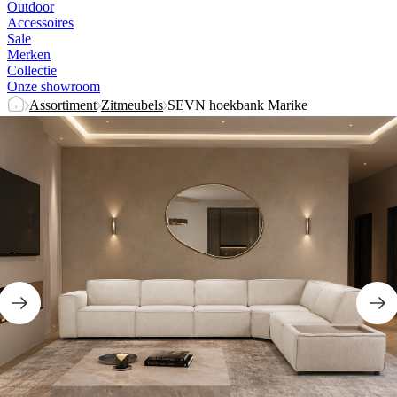
Outdoor
Accessoires
Sale
Merken
Collectie
Onze showroom
Assortiment
Zitmeubels
SEVN hoekbank Marike