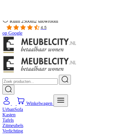
Gratis
thuis bezorgd boven de €100,-
2 jaar CBW
garantie
op meubelen
Ruim
2500m2 showroom
4.5
op
Google
Winkelwagen
UrbanSofa
Kasten
Tafels
Zitmeubels
Verlichting