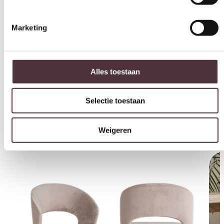
All in house Just enjoy 5 jaar vlek en constructie garantie
Categorie
Hoekbanken
Alles toestaan
Gratis
thuis bezorgd boven de €100,-
Selectie toestaan
2 jaar CBW
garantie
op meubelen
Ruim
2500m2 showroom
Weigeren
Interessant voor jou