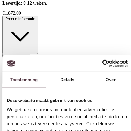
Levertijd: 8-12 weken.
€
1.872,00
Productinformatie
Specificaties
Toestemming
Details
Over
Deze website maakt gebruik van cookies
Materiaal
Leer, Stof
We gebruiken cookies om content en advertenties te
personaliseren, om functies voor social media te bieden en
Zithoogte (cm)
om ons websiteverkeer te analyseren. Ook delen we
44 cm
informatie over uw gebruik van onze site met onze
Zitdiepte (cm)
partners voor social media, adverteren en analyse. Deze