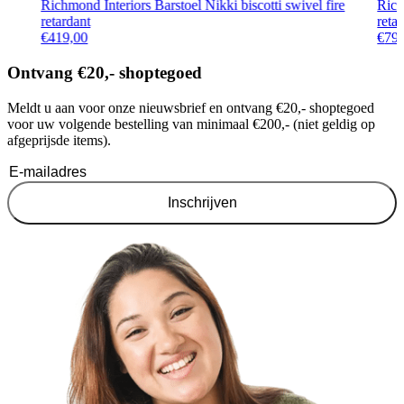
Richmond Interiors Barstoel Nikki biscotti swivel fire
Rich
retardant
reta
€
419,00
€
79
Ontvang €20,- shoptegoed
Meldt u aan voor onze nieuwsbrief en ontvang €20,- shoptegoed
voor uw volgende bestelling van minimaal €200,- (niet geldig op
afgeprijsde items).
Inschrijven