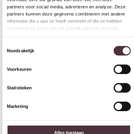
54 cm
partners kunnen deze gegevens combineren met andere
informatie die u aan ze heeft verstrekt of die ze hebben
Leuninghoogte arm (cm)
verzameld op basis van uw gebruik van hun services.
n.n.b.
Merk
Toestemmingsselectie
SEVN
Noodzakelijk
Gemonteerd geleverd
Nee (handgrepen en/of poten nog monteren)
Voorkeuren
Geadviseerd onderhoudsmiddel
All in house Just enjoy 5 jaar vlek en constructie garantie
Statistieken
Categorie
Hoekbanken
Marketing
Gratis
thuis bezorgd boven de €100,-
2 jaar CBW
garantie
op meubelen
Alles toestaan
Ruim
2500m2 showroom