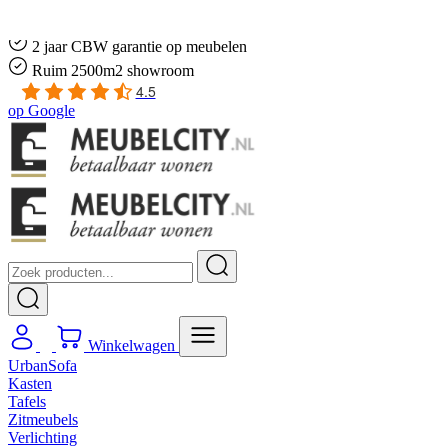
Gratis
thuis bezorgd boven de €100,-
2 jaar CBW
garantie
op meubelen
Ruim
2500m2 showroom
4.5
op
Google
Winkelwagen
UrbanSofa
Kasten
Tafels
Zitmeubels
Verlichting