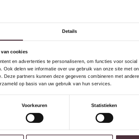
Interessant voor jou
Details
 van cookies
ent en advertenties te personaliseren, om functies voor social
. Ook delen we informatie over uw gebruik van onze site met on
e. Deze partners kunnen deze gegevens combineren met andere i
erzameld op basis van uw gebruik van hun services.
Richmond Interiors
L
Eetkamerstoel Twiggy
5
customized
c
Voorkeuren
Statistieken
€
428,00
€
Ontvang €20,- shoptegoed
Meldt u aan voor onze nieuwsbrief en 
€200,- (niet geldig op afgeprijsde items)