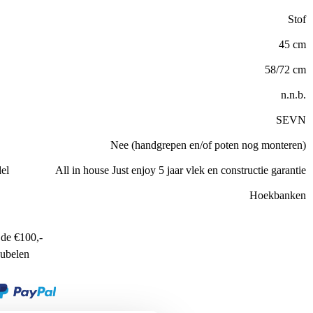
Stof
45 cm
58/72 cm
n.n.b.
SEVN
Nee (handgrepen en/of poten nog monteren)
el
All in house Just enjoy 5 jaar vlek en constructie garantie
Hoekbanken
de €100,-
ubelen