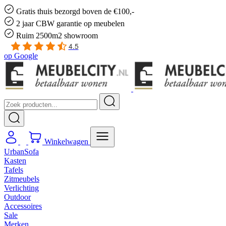
Gratis
thuis bezorgd boven de €100,-
2 jaar CBW
garantie
op meubelen
Ruim
2500m2 showroom
4.5
op
Google
Winkelwagen
UrbanSofa
Kasten
Tafels
Zitmeubels
Verlichting
Outdoor
Accessoires
Sale
Merken