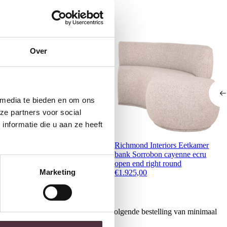
Over
 media te bieden en om ons
ze partners voor social
nformatie die u aan ze heeft
ight & Living Eetkamerstoel
Richmond Interiors Eetkamer
6x55x79 cm ELYNA bouclé
bank Sorrobon cayenne ecru
rème-mat zwart
open end right round
Marketing
179,80
€
1.925,00
ontvang €20,- shoptegoed voor uw volgende bestelling van minimaal
.