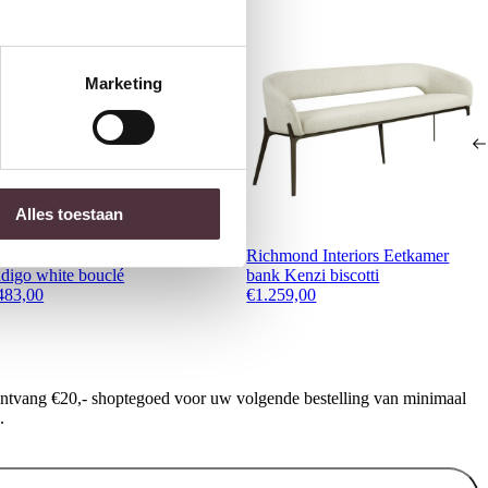
Marketing
Alles toestaan
ichmond Interiors Barstoel
Richmond Interiors Eetkamer
ndigo white bouclé
bank Kenzi biscotti
483,00
€
1.259,00
ontvang €20,- shoptegoed voor uw volgende bestelling van minimaal
.