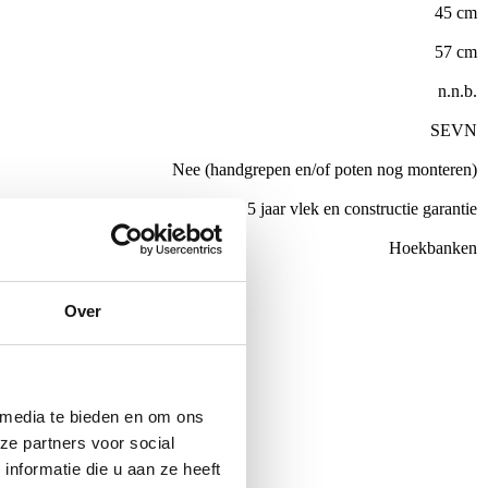
45 cm
57 cm
n.n.b.
SEVN
Nee (handgrepen en/of poten nog monteren)
el
All in house Just enjoy 5 jaar vlek en constructie garantie
Hoekbanken
Over
de €100,-
ubelen
 media te bieden en om ons
ze partners voor social
nformatie die u aan ze heeft