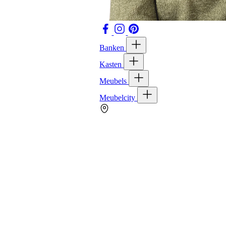
Banken
Kasten
Meubels
Meubelcity