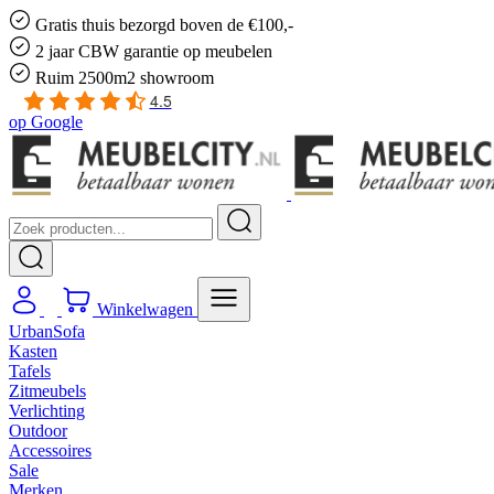
Gratis
thuis bezorgd boven de €100,-
2 jaar CBW
garantie
op meubelen
Ruim
2500m2 showroom
4.5
op
Google
Winkelwagen
UrbanSofa
Kasten
Tafels
Zitmeubels
Verlichting
Outdoor
Accessoires
Sale
Merken