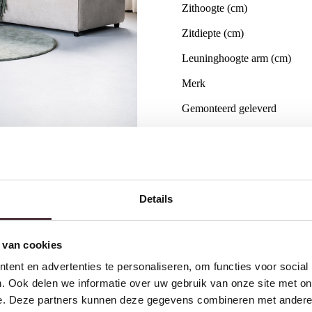
Zithoogte (cm)
Zitdiepte (cm)
Leuninghoogte arm (cm)
Merk
Gemonteerd geleverd
Geadviseerd onderhoudsmidd
Categorie
Details
Gratis
thuis bezorgd boven 
2 jaar CBW
garantie
op me
Ruim
2500m2 showroom
 van cookies
ent en advertenties te personaliseren, om functies voor social
. Ook delen we informatie over uw gebruik van onze site met on
Interessant voor jou
e. Deze partners kunnen deze gegevens combineren met andere i